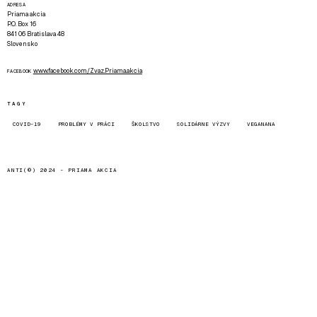
ADRESA
Priama akcia
P.O. Box 16
841 06 Bratislava 48
Slovensko
www.facebook.com/Zvaz.Priama.akcia
FACEBOOK
TAGY
COVID-19
PROBLÉMY V PRÁCI
ŠKOLSTVO
SOLIDÁRNE VÝZVY
VEGANANA
ANTI(©) 2024 -
PRIAMA AKCIA