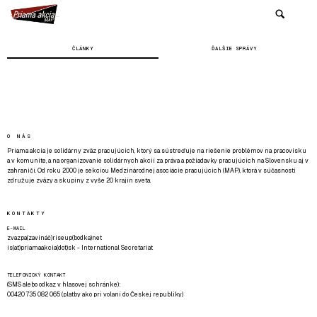
ČLÁNKY
ĎALŠIE SPRÁVY
O NÁS
Priama akcia je solidárny zväz pracujúcich, ktorý sa sústreďuje na riešenie problémov na pracovisku
a v komunite, a na organizovanie solidárnych akcií za práva a požiadavky pracujúcich na Slovensku aj v
zahraničí. Od roku 2000 je sekciou Medzinárodnej asociácie pracujúcich (MAP), ktorá v súčasnosti
združuje zväzy a skupiny z vyše 20 krajín sveta.
KONTAKTY
E-MAIL
zvazpa(zavináč)riseup(bodka)net
is(at)priamaakcia(dot)sk - International Secretariat
TELEFONICKÝ KONTAKT
(SMS alebo odkaz v hlasovej schránke):
00420 735 082 065 (platby ako pri volaní do Českej republiky)