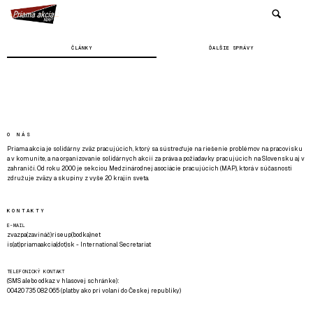
ČLÁNKY
ĎALŠIE SPRÁVY
O NÁS
Priama akcia je solidárny zväz pracujúcich, ktorý sa sústreďuje na riešenie problémov na pracovisku
a v komunite, a na organizovanie solidárnych akcií za práva a požiadavky pracujúcich na Slovensku aj v
zahraničí. Od roku 2000 je sekciou Medzinárodnej asociácie pracujúcich (MAP), ktorá v súčasnosti
združuje zväzy a skupiny z vyše 20 krajín sveta.
KONTAKTY
E-MAIL
zvazpa(zavináč)riseup(bodka)net
is(at)priamaakcia(dot)sk - International Secretariat
TELEFONICKÝ KONTAKT
(SMS alebo odkaz v hlasovej schránke):
00420 735 082 065 (platby ako pri volaní do Českej republiky)