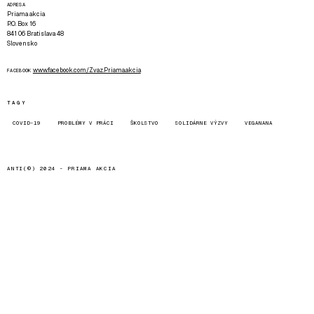
ADRESA
Priama akcia
P.O. Box 16
841 06 Bratislava 48
Slovensko
www.facebook.com/Zvaz.Priama.akcia
FACEBOOK
TAGY
COVID-19
PROBLÉMY V PRÁCI
ŠKOLSTVO
SOLIDÁRNE VÝZVY
VEGANANA
ANTI(©) 2024 -
PRIAMA AKCIA