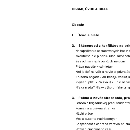
OBSAH, ÚVOD A CIELE
Obsah:
1. Úvod a ciele
2. Skúsenosti z konfliktov na br
· Nezapočítanie odpracovaných hodín 
· Kolektívne nie plneniu úloh mimo do
· Bez ochranných pomôcok nerobím
· Práca navyše – odmietam!
· Keď je šéf nervák a nevie si priznať c
· Zrušená brigáda? Ak nedajú vedieť, m
· Zvýšení platu? Za zkoušku nic nedá
· Nízka mzda? Nízky výkon, nízke temp
3. Pokus o zovšeobecnenie, prá
· Dohoda o brigádnickej práci študento
· Formálna a právna stránka
· Náplň práce
· Moc a autorita nadriadených
· Bezpečnosť a ochrana zdravia pri pr
· Rozsah pracovného času