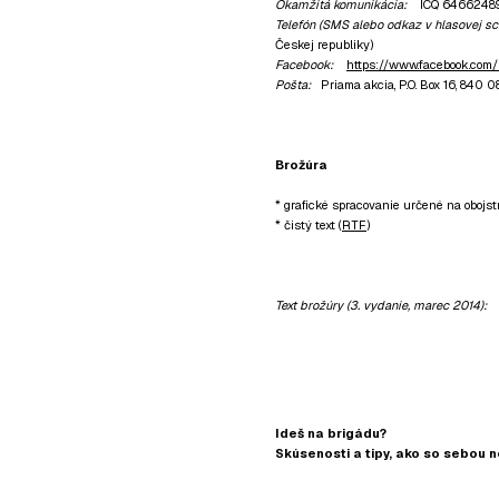
Okamžitá komunikácia:
ICQ 6466248
Telefón (SMS alebo odkaz v hlasovej sc
Českej republiky)
Facebook:
https://www.facebook.com
Pošta:
Priama akcia, P.O. Box 16, 840 0
Brožúra
* grafické spracovanie určené na obojst
* čistý text (
RTF
)
Text brožúry (3. vydanie, marec 2014):
Ideš na brigádu?
Skúsenosti a tipy, ako so sebou