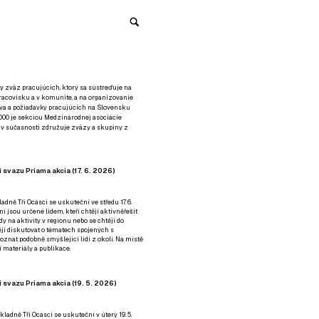
y zväz pracujúcich, ktorý sa sústreďuje na
racovisku a v komunite, a na organizovanie
áva a požiadavky pracujúcich na Slovensku
2000 je sekciou Medzinárodnej asociácie
á v súčasnosti združuje zväzy a skupiny z
 svazu Priama akcia (17. 6. 2026)
adně Tři Ocásci se uskuteční ve středu 17. 6.
ní jsou určené lidem, kteří chtějí aktivněřešit
y na aktivity v regionu nebo se chtějí do
tějí diskutovat o tématech spojených s
nat podobně smýšlející lidi z okolí. Na místě
 materiály a publikace.
 svazu Priama akcia (19. 5. 2026)
ladně Tři Ocásci se uskuteční v úterý 19. 5.