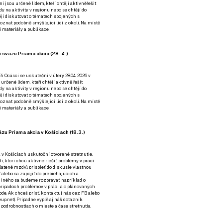
ní jsou určené lidem, kteří chtějí aktivněřešit
y na aktivity v regionu nebo se chtějí do
tějí diskutovat o tématech spojených s
nat podobně smýšlející lidi z okolí. Na místě
 materiály a publikace.
 svazu Priama akcia (28. 4.)
i Ocásci se uskuteční v úterý 28.04. 2026 v
 určené lidem, kteří chtějí aktivně řešit
y na aktivity v regionu nebo se chtějí do
tějí diskutovat o tématech spojených s
nat podobně smýšlející lidi z okolí. Na místě
 materiály a publikace.
zu Priama akcia v Košiciach (18.3.)
a v Košiciach uskutoční otvorené stretnutie.
í, ktorí chcú aktívne riešiť problémy v práci
platené mzdy), prispieť do diskusie vlastnou
alebo sa zapojiť do prebiehajúcich a
 iného sa budeme rozprávať napríklad o
rípadoch problémov v práci, a o plánovaných
de. Ak chceš prísť, kontaktuj nás cez
FB
alebo
up.net). Prípadne
vyplň aj náš dotazník
.
odrobnostiach o mieste a čase stretnutia.