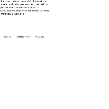
setkání jsou určené lidem, kteří chtějí aktivně
 nápady na aktivity v regionu nebo se chtějí do
tějí diskutovat o tématech spojených s
nat podobně smýšlející lidi z okolí. Na místě
 materiály a publikace.
Školstvo
Solidárne výzvy
VegaNana