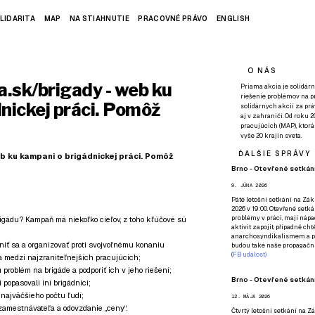
LIDARITA
MAP
NA STIAHNUTIE
PRACOVNÉ PRÁVO
ENGLISH
O NÁS
.sk/brigady - web ku
Priama akcia je solidárn
riešenie problémov na p
nickej práci. Pomôž
solidárnych akcií za pr
aj v zahraničí. Od roku 
pracujúcich (MAP), ktor
vyše 20 krajín sveta.
ĎALŠIE SPRÁVY
b ku kampani o brigádnickej práci. Pomôž
Brno - Otevřené setkání
9. JÚNA 2026
Páté
letošní setkání na Zákl
2026 v 19:00. Otevřené setká
problémy v práci, mají nápad
igádu? Kampaň má niekoľko cieľov, z toho kľúčové sú
aktivit zapojit, případně ch
anarchosyndikalismem a poz
niť sa a organizovať proti svojvoľnému konaniu
budou také naše propagační
(
FB událost
)
a medzi najzraniteľnejších pracujúcich;
problém na brigáde a podporiť ich v jeho riešení;
Brno - Otevřené setkání
popasovali iní brigádnici;
 najväčšieho počtu ľudí;
12. MÁJA 2026
zamestnávateľa a odovzdanie „ceny“.
Čtvrtý
letošní setkání na Zák