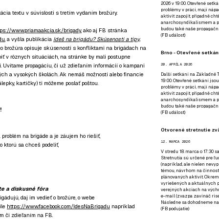
2026 v 19:00. Otevřené setká
problémy v práci, mají nápad
ácia textu v súvislosti s tretím vydaním brožúry.
aktivit zapojit, případně ch
anarchosyndikalismem a poz
budou také naše propagační
tps://www.priamaakcia.sk/brigady
, ako aj FB stránka
(
FB událost
)
du
, a vyšla publikácia
Ideš na brigádu? Skúsenosti a tipy,
 čo brožúra opisuje skúsenosti s konfliktami na brigádach na
Brno - Otevřené setkání
biť v rôznych situáciách, na stránke by mali postupne
. Uvítame propagáciu, či už zdieľaním informácií o kampani
20. APRÍLA 2026
dných a vysokých školách. Ak nemáš možnosti alebo financie
Další setkání na Základně Tř
19:00. Otevřené setkání jsou
álepky, kartičky) ti môžeme poslať poštou.
problémy v práci, mají nápad
aktivit zapojit, případně ch
anarchosyndikalismem a poz
budou také naše propagační
!
(
FB událost
)
Otvorené stretnutie zvä
 problém na brigáde a je záujem ho riešiť,
12. MARCA 2026
 ktorú sa chceš podeliť,
V stredu 18. marca o 17:30 s
Stretnutia sú určené pre ľud
(napríklad, ale nielen nevy
témou, návrhom na činnosť 
plánovaných aktivít. Okrem
vyriešených a aktuálnych p
ete a diskusné fóra
verejných akciach na výcho
e-mail (zvazpa zavináč rise
rigádujú, daj im vedieť o brožúre, o webe
Následne sa dohodneme na p
ile
https://www.facebook.com/IdesNaBrigadu
napríklad
(
FB podujatie
)
m či zdieľaním na FB.