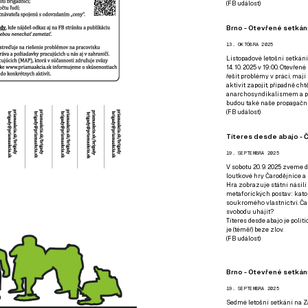
(
FB událost
)
Brno - Otevřené setkání
13. OKTÓBRA 2025
Listopadové letošní setkání
14. 10. 2025 v 19:00. Otevřen
řešit problémy v práci, mají
aktivit zapojit, případně ch
anarchosyndikalismem a poz
budou také naše propagační
(
FB událost
)
Títeres desde abajo - Č
19. SEPTEMBRA 2025
V sobotu 20. 9. 2025 zveme d
loutkové hry Čarodějnice a 
Hra zobrazuje státní násilí
metaforických postav: katol
soukromého vlastnictví. Čar
svobodu uhájit?
Títeres desde abajo je poli
je (téměř) beze zlov.
(
FB událost
)
Brno - Otevřené setkán
19. SEPTEMBRA 2025
Sedmé letošní setkání na Z