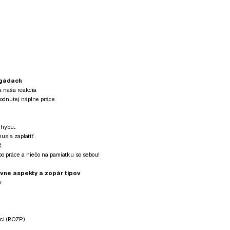
igádach
a naša reakcia
hodnutej náplne práce
hybu...
usia zaplatiť
š
o práce a niečo na pamiatku so sebou!
vne aspekty a zopár tipov
v
áci (BOZP)