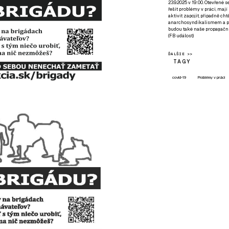
23.9.2025 v 19:00. Otevřené 
řešit problémy v práci, mají
aktivit zapojit, případně ch
anarchosyndikalismem a poz
budou také naše propagační
(
FB událost
)
ĎALŠIE >>
TAGY
covid-19
Problémy v práci