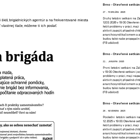
Brno - Otevřené setkání
27. FEBRUÁRA 2026
Druhý letošní setkání na Zá
lí škôl, brigádnických agentúr a na frekventované miesta
12.03. 2026 v 19:00. Otevřen
vlastnej tlače, môžeme ti ich poslať.
řešit problémy v práci, mají
aktivit zapojit, případně ch
anarchosyndikalismem a poz
budou také naše propagační
(
FB událost
)
Brno - Otevřené setkání
21. JANUÁRA 2026
První letošní setkání na Zák
v 19:00. Otevřené setkání js
problémy v práci, mají nápad
aktivit zapojit, případně ch
anarchosyndikalismem a poz
budou také naše propagační
(
FB událost
)
Brno - Otevřené setkání
26. NOVEMBRA 2025
Poslední letošní setkání na
12. 2025 v 19:00. Otevřené s
řešit problémy v práci, mají
aktivit zapojit, případně ch
anarchosyndikalismem a poz
budou také naše propagační