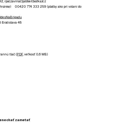
92,
rpa(zavináč)jabber(bodka)cz
hránke):
00420 774 333 259 (platby ako pri volaní do
/IdesNaBrigadu
8 Bratislava 48
rannú tlač (
PDF
, veľkosť 0,6 MB)
 nenechať zametať