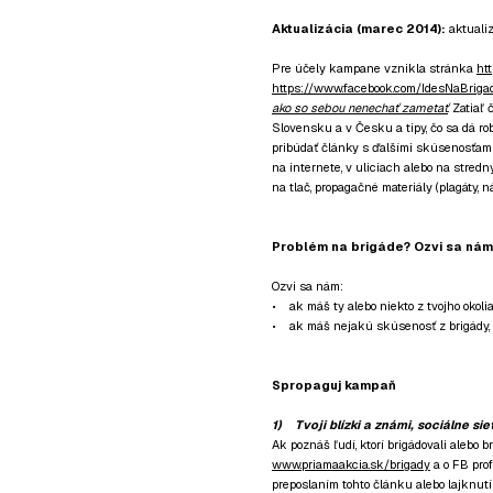
Aktualizácia (marec 2014):
aktualiz
Pre účely kampane vznikla stránka
ht
https://www.facebook.com/IdesNaBriga
ako so sebou nenechať zametať
. Zatiaľ
Slovensku a v Česku a tipy, čo sa dá ro
pribúdať články s ďalšími skúsenosťami
na internete, v uliciach alebo na stre
na tlač, propagačné materiály (plagáty, n
Problém na brigáde? Ozvi sa nám
Ozvi sa nám:
• ak máš ty alebo niekto z tvojho okolia
• ak máš nejakú skúsenosť z brigády, o
Spropaguj kampaň
1
) Tvoji blízki a známi, sociálne si
Ak poznáš ľudí, ktorí brigádovali alebo b
www.priamaakcia.sk/brigady
a o FB prof
preposlaním tohto článku alebo lajknutí