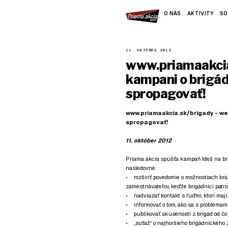
O NÁS
AKTIVITY
SO
11. OKTÓBRA 2012
www.priamaakcia
kampani o brigád
spropagovať!
www.priamaakcia.sk/brigady - we
spropagovať!
11. október 2012
Priama akcia spúšťa kampaň Ideš na br
nasledovné:
• rozšíriť povedomie o možnostiach brá
zamestnávateľov, keďže brigádnici patri
• nadviazať kontakt s ľuďmi, ktorí majú 
• informovať o tom, ako sa s problémami 
• publikovať skúsenosti z brigád od čo
• „súťaž“ o najhoršieho brigádnického 