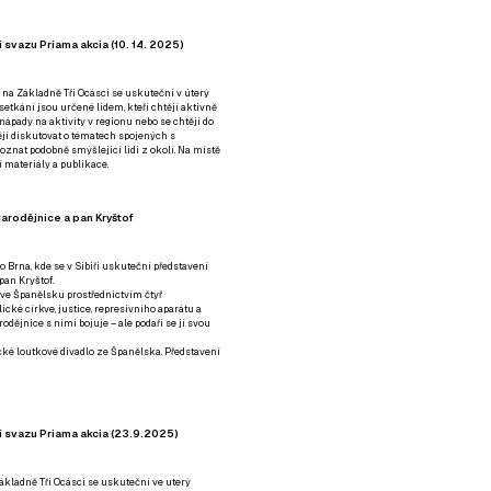
 svazu Priama akcia (10. 14. 2025)
 na Základně Tři Ocásci se uskuteční v úterý
é setkání jsou určené lidem, kteří chtějí aktivně
 nápady na aktivity v regionu nebo se chtějí do
tějí diskutovat o tématech spojených s
nat podobně smýšlející lidi z okolí. Na místě
 materiály a publikace.
arodějnice a pan Kryštof
o Brna, kde se v Sibiři uskuteční představení
pan Kryštof.
 ve Španělsku prostřednictvím čtyř
ické církve, justice, represivního aparátu a
odějnice s nimi bojuje – ale podaří se jí svou
tické loutkové divadlo ze Španělska. Představení
í svazu Priama akcia (23.9.2025)
ákladně Tři Ocásci se uskuteční ve uterý