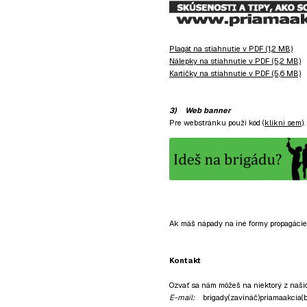
Plagát na stiahnutie v PDF (1,2 MB)
Nálepky na stiahnutie v PDF (5,2 MB)
Kartičky na stiahnutie v PDF (5,6 MB)
3) Web banner
Pre webstránku použi kód (
klikni sem
).
Ak máš nápady na iné formy propagácie a
Kontakt
Ozvať sa nám môžeš na niektorý z naši
E-mail:
brigady(zavináč)priamaakcia(