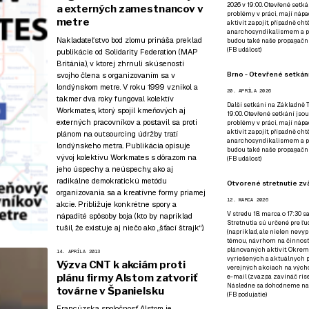
2026 v 19:00. Otevřené setká
a externých zamestnancov v
problémy v práci, mají nápad
metre
aktivit zapojit, případně ch
anarchosyndikalismem a poz
Nakladateľstvo bod zlomu prináša preklad
budou také naše propagační
(
FB událost
)
publikácie od Solidarity Federation (MAP
Británia), v ktorej zhrnuli skúsenosti
Brno - Otevřené setkání
svojho člena s organizovaním sa v
londýnskom metre. V roku 1999 vznikol a
20. APRÍLA 2026
takmer dva roky fungoval kolektív
Další setkání na Základně Tř
Workmates, ktorý spojil kmeňových aj
19:00. Otevřené setkání jsou
externých pracovníkov a postavil sa proti
problémy v práci, mají nápad
aktivit zapojit, případně ch
plánom na outsourcing údržby tratí
anarchosyndikalismem a poz
londýnskeho metra. Publikácia opisuje
budou také naše propagační
vývoj kolektívu Workmates s dôrazom na
(
FB událost
)
jeho úspechy a neúspechy, ako aj
radikálne demokratickú metódu
Otvorené stretnutie zvä
organizovania sa a kreatívne formy priamej
12. MARCA 2026
akcie. Približuje konkrétne spory a
V stredu 18. marca o 17:30 s
nápadité spôsoby boja (kto by napríklad
Stretnutia sú určené pre ľud
tušil, že existuje aj niečo ako „šťací štrajk“).
(napríklad, ale nielen nevy
témou, návrhom na činnosť 
plánovaných aktivít. Okrem
14. APRÍLA 2013
vyriešených a aktuálnych p
Výzva CNT k akciám proti
verejných akciach na výcho
plánu firmy Alstom zatvoriť
e-mail (zvazpa zavináč rise
Následne sa dohodneme na p
továrne v Španielsku
(
FB podujatie
)
Francúzska spoločnosť Alstom je