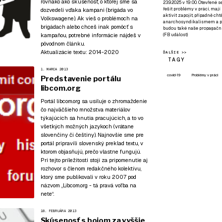
rovnako ako skúsenosť, o ktorej sme sa
23.9.2025 v 19:00. Otevřené 
řešit problémy v práci, mají
dozvedeli vďaka kampani (
brigáda vo
aktivit zapojit, případně ch
Volkswagene
). Ak vieš o problémoch na
anarchosyndikalismem a poz
brigádach alebo chceš inak pomôcť s
budou také naše propagační
kampaňou, potrebné
informácie nájdeš v
(
FB událost
)
pôvodnom článku
.
Aktualizácie textu:
2014-2020
ĎALŠIE >>
TAGY
1. MARCA 2013
covid-19
Problémy v práci
Predstavenie portálu
libcom.org
Portál libcom.org sa usiluje o zhromaždenie
čo najväčšieho množstva materiálov
týkajúcich sa hnutia pracujúcich, a to vo
všetkých možných jazykoch (vrátane
slovenčiny či češtiny). Najnovšie sme pre
portál pripravili slovenský preklad textu, v
ktorom objasňujú, prečo vlastne fungujú.
Pri tejto príležitosti stojí za pripomenutie aj
rozhovor s členom redakčného kolektívu,
ktorý sme publikovali v roku 2007 pod
názvom
„Libcom.org - tá pravá voľba na
nete“
.
18. FEBRUÁRA 2013
Skúsenosť s bojom za vyššie