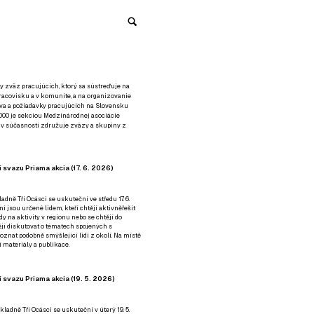
y zväz pracujúcich, ktorý sa sústreďuje na
racovisku a v komunite, a na organizovanie
áva a požiadavky pracujúcich na Slovensku
2000 je sekciou Medzinárodnej asociácie
á v súčasnosti združuje zväzy a skupiny z
 svazu Priama akcia (17. 6. 2026)
adně Tři Ocásci se uskuteční ve středu 17. 6.
ní jsou určené lidem, kteří chtějí aktivněřešit
y na aktivity v regionu nebo se chtějí do
tějí diskutovat o tématech spojených s
nat podobně smýšlející lidi z okolí. Na místě
 materiály a publikace.
 svazu Priama akcia (19. 5. 2026)
ladně Tři Ocásci se uskuteční v úterý 19. 5.