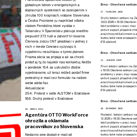
Brno - Otevřené setkání
globálnym lídrom v energetických a
dopravných systémoch so zastúpením v
27. FEBRUÁRA 2026
zhruba 100 krajinách, vrátane Slovenska
Druhý letošní setkání na Zá
a Česka. Poznáme ju napríklad vďaka
12.03. 2026 v 19:00. Otevřen
vlakom Pendolino, ktoré vyrába v
řešit problémy v práci, mají
aktivit zapojit, případně ch
Taliansku. V Španielsku plánuje onedlho
anarchosyndikalismem a poz
prepustiť 373 ľudí a zatvoriť tri továrne.
budou také naše propagační
Členovia zväzu CNT pôsobiaci v jednej z
(
FB událost
)
nich v meste Coreses vyzývajú k
vyjadreniu nesúhlasu s týmto plánom.
Brno - Otevřené setkání
Priama akcia sa pripája a ak sa chceš
21. JANUÁRA 2026
pridať aj ty, čo najskôr nás kontaktuj. Keďže
První letošní setkání na Zák
v pondelok 15.4. sa uskutoční ďalšie
v 19:00. Otevřené setkání js
vyjednávanie, už teraz môžeš poslať firme
problémy v práci, mají nápad
protestný e-mail cez formulár na našom
aktivit zapojit, případně ch
anarchosyndikalismem a poz
webe alebo fax.
budou také naše propagační
Aktualizácie:
(
FB událost
)
25.4.:
Protest v sídle ALSTOM v Bratislave
18.6.:
Druhý protest v Bratislave
Brno - Otevřené setkání
26. NOVEMBRA 2025
29. MARCA 2013
Agentúra OTTO WorkForce
Poslední letošní setkání na
12. 2025 v 19:00. Otevřené s
ohrozila a oklamala
řešit problémy v práci, mají
pracovníkov zo Slovenska
aktivit zapojit, případně ch
anarchosyndikalismem a poz
Nedávno sme dostali e-mail od
budou také naše propagační