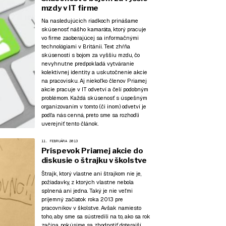
mzdy v IT firme
Na nasledujúcich riadkoch prinášame
skúsenosť nášho kamaráta, ktorý pracuje
vo firme zaoberajúcej sa informačnými
technológiami v Británii. Text zhŕňa
skúsenosti s bojom za vyššiu mzdu, čo
nevyhnutne predpokladá vytváranie
kolektívnej identity a uskutočnenie akcie
na pracovisku. Aj niekoľko členov Priamej
akcie pracuje v IT odvetví a čelí podobným
problémom. Každá skúsenosť s úspešným
organizovaním v tomto (či inom) odvetví je
podľa nás cenná, preto sme sa rozhodli
uverejniť tento článok.
11. FEBRUÁRA 2013
Príspevok Priamej akcie do
diskusie o štrajku v školstve
Štrajk, ktorý vlastne ani štrajkom nie je,
požiadavky, z ktorých vlastne nebola
splnená ani jedna. Taký je nie veľmi
príjemný začiatok roka 2013 pre
pracovníkov v školstve. Avšak namiesto
toho, aby sme sa sústredili na to, ako sa rok
začína, pokúsime sa zhodnotiť doterajší