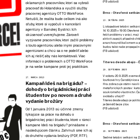
(
FB událost
)
oklamaných pracovníkov, ktorí sa vybrali
pracovať do Holandska a využili služby
Brno - Otevřené setkání
pracovnej agentúry OTTO WorkForce.
Netušili, že realita bude celkom iná ako
13. OKTÓBRA 2025
sľuby, ktoré si vypočuli v kancelárii
Listopadové letošní setkání
agentúry v Banskej Bystrici. Ich
14. 10. 2025 v 19:00. Otevřen
skúsenosť uverejňujeme. Zároveň
řešit problémy v práci, mají
aktivit zapojit, případně ch
vyzývame pracovníkov, ktorí zažili problémy
anarchosyndikalismem a poz
s touto agentúrou alebo inými pracovnými
budou také naše propagační
agentúrami a chcú sa o ne podeliť alebo
(
FB událost
)
ich aj riešiť, aby nás kontaktovali. Viac
informácií o problémoch s OTTO WorkForce
Títeres desde abajo - Č
je
na webe kampane proti jej praktikám
.
19. SEPTEMBRA 2025
V sobotu 20. 9. 2025 zveme d
17. MARCA 2013
loutkové hry Čarodějnice a 
Kampaň Ideš na brigádu? –
Hra zobrazuje státní násilí
metaforických postav: katol
dohody o brigádnickej práci
soukromého vlastnictví. Čar
študentov po novom a druhé
svobodu uhájit?
vydanie brožúry
Títeres desde abajo je poli
je (téměř) beze zlov.
(
FB událost
)
Od 1. januára 2013 sú účinné zmeny
týkajúce sa práce na dohodu o
brigádnickej práci študenta, ktoré v rámci
Brno - Otevřené setkán
kampane Ideš na brigádu?
prinášame v
nasledujúcom článku. Zahrnuli sme ich aj
19. SEPTEMBRA 2025
do druhého vydania brožúry (
PDF
,
RTF
),
Sedmé letošní setkání na Z