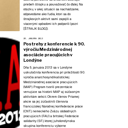
priebeh štrajku a pouvažovať, čo ďalej. Na
otázku, v akej situácii sa nachádzame,
odpovedáme ako ľudia, ktorí sa do
štrajkových aktivít sami zapojili a
viacerými spôsobmi ich podporili (pozri
[ŠTRAJK BLOG]
).
26. JANUÁRA 2013
Postrehy z konferencie k 90.
výročiu Medzinárodnej
asociácie pracujúcich v
Londýne
Dňa 5. januára 2013 sa v Londýne
uskutočnila konferencia pri príležitosti 90.
výročia anarchosyndikalistickej
Medzinárodnej asociácie pracujúcich
(MAP). Program tvorili prezentácie
venujúce sa histórii MAP aj súčasným
aktivitám sekcií. Okrem členov Priamej
akcie sa jej zúčastnili členovia
francúzskej Národnej konfederácie práce
(CNT), nemeckého Zväzu slobodných
pracujúcich (FAU) a britskej Federácie
solidarity (SF), ktorej juholondýnska
skupina konferenciu výborne