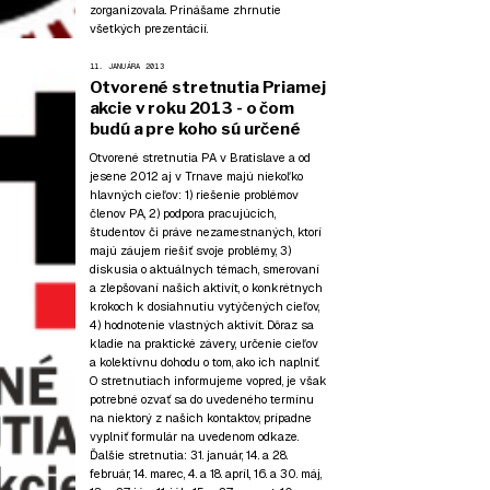
zorganizovala. Prinášame zhrnutie
všetkých prezentácií.
11. JANUÁRA 2013
Otvorené stretnutia Priamej
akcie v roku 2013 - o čom
budú a pre koho sú určené
Otvorené stretnutia PA v Bratislave a od
jesene 2012 aj v Trnave majú niekoľko
hlavných cieľov: 1) riešenie problémov
členov PA, 2) podpora pracujúcich,
študentov či práve nezamestnaných, ktorí
majú záujem riešiť svoje problémy, 3)
diskusia o aktuálnych témach, smerovaní
a zlepšovaní našich aktivít, o konkrétnych
krokoch k dosiahnutiu vytýčených cieľov,
4) hodnotenie vlastných aktivít. Dôraz sa
kladie na praktické závery, určenie cieľov
a kolektívnu dohodu o tom, ako ich naplniť.
O stretnutiach informujeme vopred, je však
potrebné ozvať sa do uvedeného termínu
na niektorý z našich kontaktov
, prípadne
vyplniť formulár na uvedenom odkaze.
Ďalšie stretnutia:
31. január
,
14.
a
28.
február
,
14. marec
,
4.
a
18. apríl
,
16.
a
30. máj
,