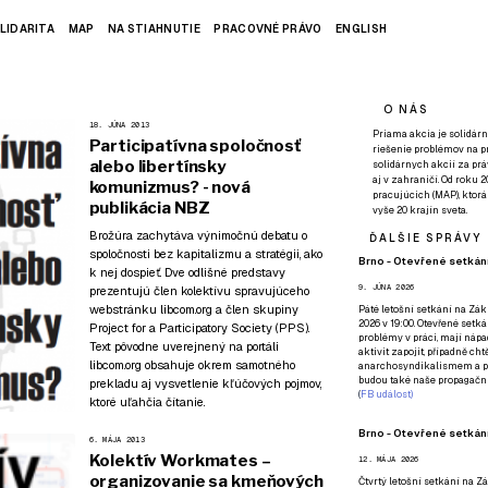
LIDARITA
MAP
NA STIAHNUTIE
PRACOVNÉ PRÁVO
ENGLISH
O NÁS
18. JÚNA 2013
Priama akcia je solidárn
Participatívna spoločnosť
riešenie problémov na p
alebo libertínsky
solidárnych akcií za pr
aj v zahraničí. Od roku 
komunizmus? - nová
pracujúcich (MAP), ktor
publikácia NBZ
vyše 20 krajín sveta.
Brožúra zachytáva výnimočnú debatu o
ĎALŠIE SPRÁVY
spoločnosti bez kapitalizmu a stratégii, ako
Brno - Otevřené setkání
k nej dospieť. Dve odlišné predstavy
9. JÚNA 2026
prezentujú člen kolektívu spravujúceho
webstránku libcom.org a člen skupiny
Páté
letošní setkání na Zákl
2026 v 19:00. Otevřené setká
Project for a Participatory Society (PPS).
problémy v práci, mají nápad
Text pôvodne uverejnený na portáli
aktivit zapojit, případně ch
libcom.org obsahuje okrem samotného
anarchosyndikalismem a poz
budou také naše propagační
prekladu aj vysvetlenie kľúčových pojmov,
(
FB událost
)
ktoré uľahčia čítanie.
Brno - Otevřené setkání
6. MÁJA 2013
Kolektív Workmates –
12. MÁJA 2026
organizovanie sa kmeňových
Čtvrtý
letošní setkání na Zák