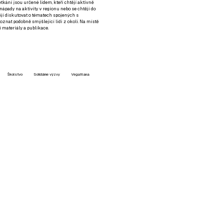
setkání jsou určené lidem, kteří chtějí aktivně
 nápady na aktivity v regionu nebo se chtějí do
tějí diskutovat o tématech spojených s
nat podobně smýšlející lidi z okolí. Na místě
 materiály a publikace.
Školstvo
Solidárne výzvy
VegaNana