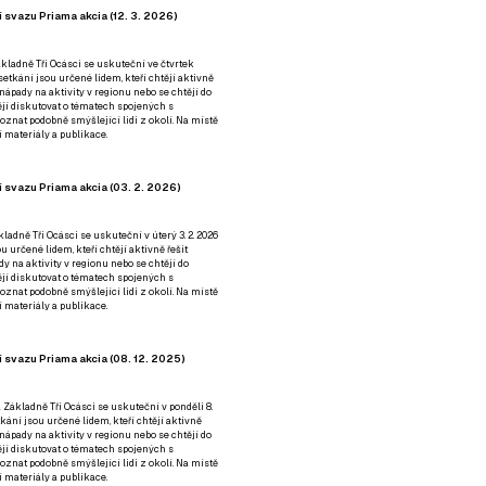
 svazu Priama akcia (12. 3. 2026)
kladně Tři Ocásci se uskuteční ve čtvrtek
é setkání jsou určené lidem, kteří chtějí aktivně
 nápady na aktivity v regionu nebo se chtějí do
tějí diskutovat o tématech spojených s
nat podobně smýšlející lidi z okolí. Na místě
 materiály a publikace.
 svazu Priama akcia (03. 2. 2026)
ladně Tři Ocásci se uskuteční v úterý 3. 2. 2026
ou určené lidem, kteří chtějí aktivně řešit
y na aktivity v regionu nebo se chtějí do
tějí diskutovat o tématech spojených s
nat podobně smýšlející lidi z okolí. Na místě
 materiály a publikace.
 svazu Priama akcia (08. 12. 2025)
 Základně Tři Ocásci se uskuteční v ponděli 8.
etkání jsou určené lidem, kteří chtějí aktivně
 nápady na aktivity v regionu nebo se chtějí do
tějí diskutovat o tématech spojených s
nat podobně smýšlející lidi z okolí. Na místě
 materiály a publikace.