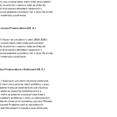
ní jsou určené lidem, kteří chtějí aktivněřešit
y na aktivity v regionu nebo se chtějí do
tějí diskutovat o tématech spojených s
nat podobně smýšlející lidi z okolí. Na místě
 materiály a publikace.
 svazu Priama akcia (28. 4.)
i Ocásci se uskuteční v úterý 28.04. 2026 v
 určené lidem, kteří chtějí aktivně řešit
y na aktivity v regionu nebo se chtějí do
tějí diskutovat o tématech spojených s
nat podobně smýšlející lidi z okolí. Na místě
 materiály a publikace.
zu Priama akcia v Košiciach (18.3.)
a v Košiciach uskutoční otvorené stretnutie.
í, ktorí chcú aktívne riešiť problémy v práci
platené mzdy), prispieť do diskusie vlastnou
alebo sa zapojiť do prebiehajúcich a
 iného sa budeme rozprávať napríklad o
rípadoch problémov v práci, a o plánovaných
de. Ak chceš prísť, kontaktuj nás cez
FB
alebo
up.net). Prípadne
vyplň aj náš dotazník
.
odrobnostiach o mieste a čase stretnutia.