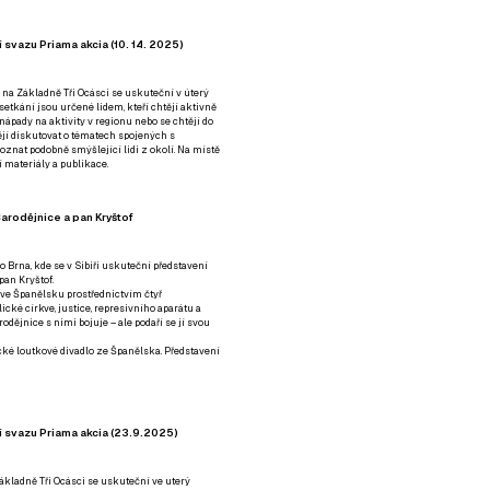
 svazu Priama akcia (10. 14. 2025)
 na Základně Tři Ocásci se uskuteční v úterý
é setkání jsou určené lidem, kteří chtějí aktivně
 nápady na aktivity v regionu nebo se chtějí do
tějí diskutovat o tématech spojených s
nat podobně smýšlející lidi z okolí. Na místě
 materiály a publikace.
arodějnice a pan Kryštof
o Brna, kde se v Sibiři uskuteční představení
pan Kryštof.
 ve Španělsku prostřednictvím čtyř
ické církve, justice, represivního aparátu a
odějnice s nimi bojuje – ale podaří se jí svou
tické loutkové divadlo ze Španělska. Představení
í svazu Priama akcia (23.9.2025)
ákladně Tři Ocásci se uskuteční ve uterý