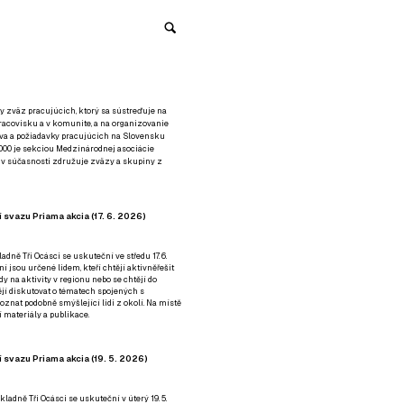
y zväz pracujúcich, ktorý sa sústreďuje na
racovisku a v komunite, a na organizovanie
áva a požiadavky pracujúcich na Slovensku
2000 je sekciou Medzinárodnej asociácie
á v súčasnosti združuje zväzy a skupiny z
 svazu Priama akcia (17. 6. 2026)
adně Tři Ocásci se uskuteční ve středu 17. 6.
ní jsou určené lidem, kteří chtějí aktivněřešit
y na aktivity v regionu nebo se chtějí do
tějí diskutovat o tématech spojených s
nat podobně smýšlející lidi z okolí. Na místě
 materiály a publikace.
 svazu Priama akcia (19. 5. 2026)
ladně Tři Ocásci se uskuteční v úterý 19. 5.