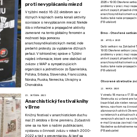
2026 v 19:00. Otevřené setká
proti nevyplácaniu miezd
problémy v práci, mají nápad
aktivit zapojit, případně ch
V týždni medzi 16.-22. októbrom sa v
anarchosyndikalismem a poz
rôznych krajinách sveta konali aktivity
budou také naše propagační
súvisiace s nevyplácaním miezd. Niekde
(
FB událost
)
išlo o informačné a propagačné aktivity
zamerané na tento globálny fenomén a
Brno - Otevřené setkání
možnosti boja pomocou
20. APRÍLA 2026
anarchosyndikalistických metód, inde
Další setkání na Základně Tř
prebehli protesty za vyplatenie dlžných
19:00. Otevřené setkání jsou
peňazí. V tohtoročnej správe o Týždni
problémy v práci, mají nápad
nájdeš informácie, ktoré sme obdržali od
aktivit zapojit, případně ch
anarchosyndikalismem a poz
zväzov z MAP a sympatizujúcich
budou také naše propagační
organizácií a jednotlivcov zo Španielska,
(
FB událost
)
Poľska, Srbska, Slovenska, Francúzska,
Nórska, Ruska, Nemecka, Ukrajiny a
Otvorené stretnutie zvä
Chorvátska.
12. MARCA 2026
V stredu 18. marca o 17:30 s
23. OKTÓBRA 2023
Stretnutia sú určené pre ľud
Anarchistický festival knihy
(napríklad, ale nielen nevy
v Brne
témou, návrhom na činnosť 
plánovaných aktivít. Okrem
Knižný festival v anarchistickom duchu
vyriešených a aktuálnych p
verejných akciach na výcho
mal 21. októbra v Brne premiéru. Zúčastnili
e-mail (zvazpa zavináč rise
sme sa na ňom s našimi publikáciami,
Následne sa dohodneme na p
výstavou o činnosti zväzu v rokoch 2000-
(
FB podujatie
)
2022 a tiež s prezentáciou. Aj keď sa