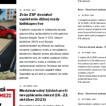
(
FB událost
)
Brno - Otevřené setkání
16. OKTÓBRA 2023
Zväz ZSP dosiahol
13. OKTÓBRA 2025
vyplatenie dlžnej mzdy
Listopadové letošní setkání
kníhkupectve
14. 10. 2025 v 19:00. Otevřen
řešit problémy v práci, mají
V polovici augusta si vybojovala bývalá
aktivit zapojit, případně ch
anarchosyndikalismem a poz
pracovníčka varšavského kníhkupectva
budou také naše propagační
Granos Ksiązki Tanie 11 000 zlotých
(
FB událost
)
(približne 3400 eur). Bývalý
zamestnávateľ jej dlhoval za nadčasy,
Títeres desde abajo - Č
neúplne vyplatenú mzdu a nevyplatenú
19. SEPTEMBRA 2025
dovolenku. Majiteľ pritom porušoval zákon
pravidelne tým, že ľuďom vyplácal nižšiu
V sobotu 20. 9. 2025 zveme d
loutkové hry Čarodějnice a 
ako minimálnu mzdu a niekedy ich
Hra zobrazuje státní násilí
zamestnával načierno. Tentoraz bol veľmi
metaforických postav: katol
tvrdohlavý a nechcel zaplatiť vôbec.
soukromého vlastnictví. Čar
svobodu uhájit?
Spamätal sa, až keď si uvedomil, že môže
Títeres desde abajo je poli
prehrať.
je (téměř) beze zlov.
(
FB událost
)
11. SEPTEMBRA 2023
Medzinárodný týždeň proti
Brno - Otevřené setkán
nevyplácaniu miezd (16.-22.
október 2023)
19. SEPTEMBRA 2025
Sedmé letošní setkání na Z
Nevyplatili ti mzdu, skúšobnú dobu či