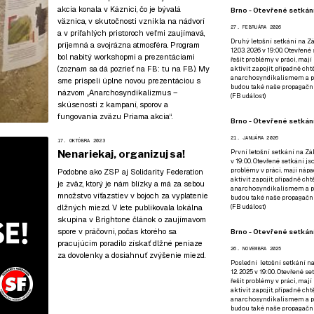
akcia konala v Káznici, čo je bývalá
Brno - Otevřené setkání
väznica, v skutočnosti vznikla na nádvorí
27. FEBRUÁRA 2026
a v priľahlých pristoroch veľmi zaujímavá,
Druhý letošní setkání na Zá
príjemná a svojrázna atmosféra. Program
12.03. 2026 v 19:00. Otevřen
bol nabitý workshopmi a prezentáciami
řešit problémy v práci, mají
(zoznam sa dá pozrieť na FB:
tu na FB
). My
aktivit zapojit, případně ch
anarchosyndikalismem a poz
sme prispeli úplne novou prezentáciou s
budou také naše propagační
názvom „Anarchosyndikalizmus –
(
FB událost
)
skúsenosti z kampaní, sporov a
fungovania zväzu Priama akcia“.
Brno - Otevřené setkání
21. JANUÁRA 2026
17. OKTÓBRA 2023
Nenariekaj, organizuj sa!
První letošní setkání na Zák
v 19:00. Otevřené setkání js
problémy v práci, mají nápad
Podobne ako ZSP aj Solidarity Federation
aktivit zapojit, případně ch
je zväz, ktorý je nám blízky a má za sebou
anarchosyndikalismem a poz
množstvo víťazstiev v bojoch za vyplatenie
budou také naše propagační
dlžných miezd. V lete publikovala lokálna
(
FB událost
)
skupina v Brightone článok o zaujímavom
spore v práčovni, počas ktorého sa
Brno - Otevřené setkání
pracujúcim poradilo získať dlžné peniaze
26. NOVEMBRA 2025
za dovolenky a dosiahnuť zvýšenie miezd.
Poslední letošní setkání na
12. 2025 v 19:00. Otevřené s
řešit problémy v práci, mají
aktivit zapojit, případně ch
anarchosyndikalismem a poz
budou také naše propagační