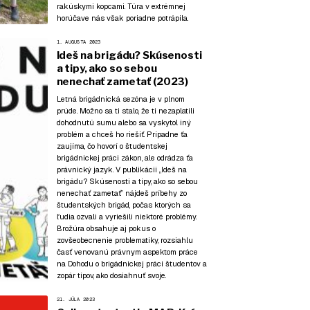
rakúskymi kopcami. Túra v extrémnej
horúčave nás však poriadne potrápila.
1. AUGUSTA 2023
Ideš na brigádu? Skúsenosti
a tipy, ako so sebou
nenechať zametať (2023)
Letná brigádnická sezóna je v plnom
prúde. Možno sa ti stalo, že ti nezaplatili
dohodnutú sumu alebo sa vyskytol iný
problém a chceš ho riešiť. Prípadne ťa
zaujíma, čo hovorí o študentskej
brigádnickej práci zákon, ale odrádza ťa
právnický jazyk. V publikácii „Ideš na
brigádu? Skúsenosti a tipy, ako so sebou
nenechať zametať” nájdeš príbehy zo
študentských brigád, počas ktorých sa
ľudia ozvali a vyriešili niektoré problémy.
Brožúra obsahuje aj pokus o
zovšeobecnenie problematiky, rozsiahlu
časť venovanú právnym aspektom práce
na Dohodu o brigádnickej práci študentov a
zopár tipov, ako dosiahnuť svoje.
21. JÚLA 2023