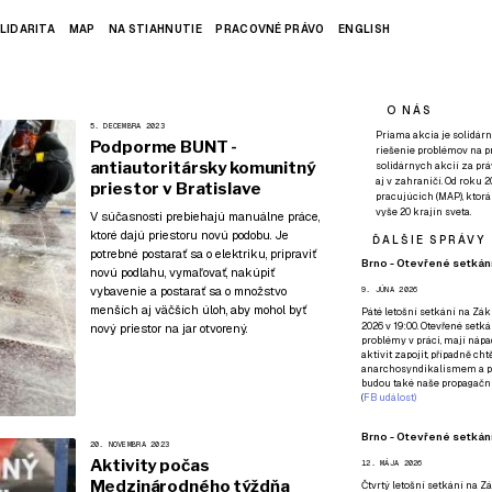
LIDARITA
MAP
NA STIAHNUTIE
PRACOVNÉ PRÁVO
ENGLISH
O NÁS
5. DECEMBRA 2023
Priama akcia je solidárn
Podporme BUNT -
riešenie problémov na p
antiautoritársky komunitný
solidárnych akcií za pr
aj v zahraničí. Od roku 
priestor v Bratislave
pracujúcich (MAP), ktor
vyše 20 krajín sveta.
V súčasnosti prebiehajú manuálne práce,
ktoré dajú priestoru novú podobu. Je
ĎALŠIE SPRÁVY
potrebné postarať sa o elektriku, pripraviť
Brno - Otevřené setkání
novú podlahu, vymaľovať, nakúpiť
vybavenie a postarať sa o množstvo
9. JÚNA 2026
menších aj väčších úloh, aby mohol byť
Páté
letošní setkání na Zákl
2026 v 19:00. Otevřené setká
nový priestor na jar otvorený.
problémy v práci, mají nápad
aktivit zapojit, případně ch
anarchosyndikalismem a poz
budou také naše propagační
(
FB událost
)
Brno - Otevřené setkání
20. NOVEMBRA 2023
Aktivity počas
12. MÁJA 2026
Medzinárodného týždňa
Čtvrtý
letošní setkání na Zák