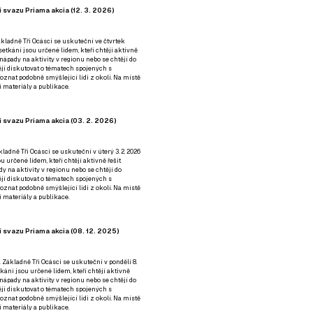
 svazu Priama akcia (12. 3. 2026)
kladně Tři Ocásci se uskuteční ve čtvrtek
é setkání jsou určené lidem, kteří chtějí aktivně
 nápady na aktivity v regionu nebo se chtějí do
tějí diskutovat o tématech spojených s
nat podobně smýšlející lidi z okolí. Na místě
 materiály a publikace.
 svazu Priama akcia (03. 2. 2026)
ladně Tři Ocásci se uskuteční v úterý 3. 2. 2026
ou určené lidem, kteří chtějí aktivně řešit
y na aktivity v regionu nebo se chtějí do
tějí diskutovat o tématech spojených s
nat podobně smýšlející lidi z okolí. Na místě
 materiály a publikace.
 svazu Priama akcia (08. 12. 2025)
 Základně Tři Ocásci se uskuteční v ponděli 8.
etkání jsou určené lidem, kteří chtějí aktivně
 nápady na aktivity v regionu nebo se chtějí do
tějí diskutovat o tématech spojených s
nat podobně smýšlející lidi z okolí. Na místě
 materiály a publikace.