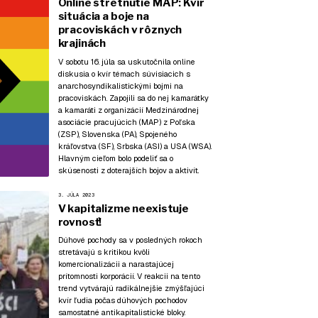
Online stretnutie MAP: Kvír
situácia a boje na
pracoviskách v rôznych
krajinách
V sobotu 16. júla sa uskutočnila online
diskusia o kvír témach súvisiacich s
anarchosyndikalistickými bojmi na
pracoviskách. Zapojili sa do nej kamarátky
a kamaráti z organizácií Medzinárodnej
asociácie pracujúcich (MAP) z Poľska
(ZSP), Slovenska (PA), Spojeného
kráľovstva (SF), Srbska (ASI) a USA (WSA).
Hlavným cieľom bolo podeliť sa o
skúsenosti z doterajších bojov a aktivít.
3. JÚLA 2023
V kapitalizme neexistuje
rovnosť!
Dúhové pochody sa v posledných rokoch
stretávajú s kritikou kvôli
komercionalizácii a narastajúcej
prítomnosti korporácií. V reakcii na tento
trend vytvárajú radikálnejšie zmýšľajúci
kvír ľudia počas dúhových pochodov
samostatné antikapitalistické bloky.