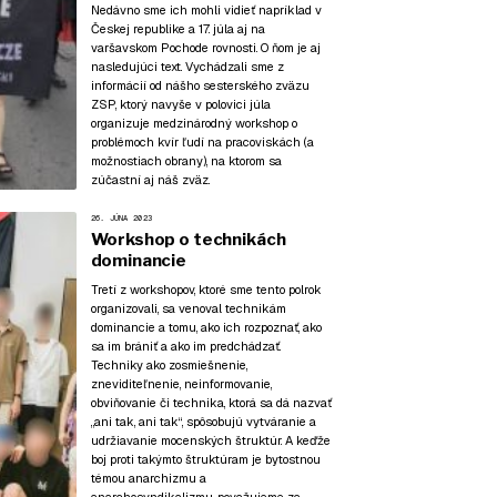
Nedávno sme ich mohli vidieť napríklad v
Českej republike a 17. júla aj na
varšavskom Pochode rovnosti. O ňom je aj
nasledujúci text. Vychádzali sme z
informácií od nášho sesterského zväzu
ZSP, ktorý navyše v polovici júla
organizuje medzinárodný workshop o
problémoch kvír ľudí na pracoviskách (a
možnostiach obrany), na ktorom sa
zúčastní aj náš zväz.
26. JÚNA 2023
Workshop o technikách
dominancie
Tretí z workshopov, ktoré sme tento polrok
organizovali, sa venoval technikám
dominancie a tomu, ako ich rozpoznať, ako
sa im brániť a ako im predchádzať.
Techniky ako zosmiešnenie,
zneviditeľnenie, neinformovanie,
obviňovanie či technika, ktorá sa dá nazvať
„ani tak, ani tak“, spôsobujú vytváranie a
udržiavanie mocenských štruktúr. A keďže
boj proti takýmto štruktúram je bytostnou
témou anarchizmu a
anarchosyndikalizmu, považujeme za