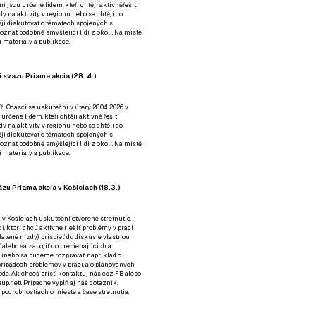
ní jsou určené lidem, kteří chtějí aktivněřešit
y na aktivity v regionu nebo se chtějí do
tějí diskutovat o tématech spojených s
nat podobně smýšlející lidi z okolí. Na místě
 materiály a publikace.
 svazu Priama akcia (28. 4.)
i Ocásci se uskuteční v úterý 28.04. 2026 v
 určené lidem, kteří chtějí aktivně řešit
y na aktivity v regionu nebo se chtějí do
tějí diskutovat o tématech spojených s
nat podobně smýšlející lidi z okolí. Na místě
 materiály a publikace.
zu Priama akcia v Košiciach (18.3.)
a v Košiciach uskutoční otvorené stretnutie.
í, ktorí chcú aktívne riešiť problémy v práci
platené mzdy), prispieť do diskusie vlastnou
alebo sa zapojiť do prebiehajúcich a
 iného sa budeme rozprávať napríklad o
rípadoch problémov v práci, a o plánovaných
de. Ak chceš prísť, kontaktuj nás cez
FB
alebo
up.net). Prípadne
vyplň aj náš dotazník
.
odrobnostiach o mieste a čase stretnutia.