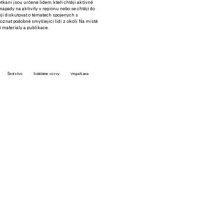
setkání jsou určené lidem, kteří chtějí aktivně
 nápady na aktivity v regionu nebo se chtějí do
tějí diskutovat o tématech spojených s
nat podobně smýšlející lidi z okolí. Na místě
 materiály a publikace.
Školstvo
Solidárne výzvy
VegaNana