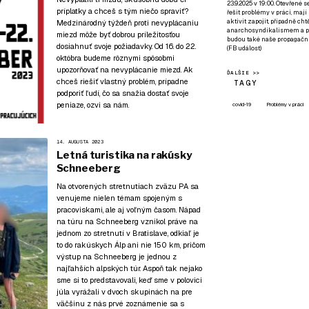
23.9.2025 v 19:00. Otevřené 
príplatky a chceš s tým niečo spraviť?
řešit problémy v práci, mají
aktivit zapojit, případně ch
Medzinárodný týždeň proti nevyplácaniu
anarchosyndikalismem a poz
miezd môže byť dobrou príležitosťou
budou také naše propagační
dosiahnuť svoje požiadavky. Od 16. do 22.
(
FB událost
)
októbra budeme rôznymi spôsobmi
upozorňovať na nevyplácanie miezd. Ak
ĎALŠIE >>
chceš riešiť vlastný problém, prípadne
TAGY
podporiť ľudí, čo sa snažia dostať svoje
peniaze, ozvi sa nám.
covid-19
Problémy v práci
14. AUGUSTA 2023
Letná turistika na rakúsky
Schneeberg
Na otvorených stretnutiach zväzu PA sa
venujeme nielen témam spojeným s
pracoviskami, ale aj voľným časom. Nápad
na túru na Schneeberg vznikol práve na
jednom zo stretnutí v Bratislave, odkiaľ je
to do rakúskych Álp ani nie 150 km, pričom
výstup na Schneeberg je jednou z
najľahších alpských túr. Aspoň tak nejako
sme si to predstavovali, keď sme v polovici
júla vyrážali v dvoch skupinách na pre
väčšinu z nás prvé zoznámenie sa s