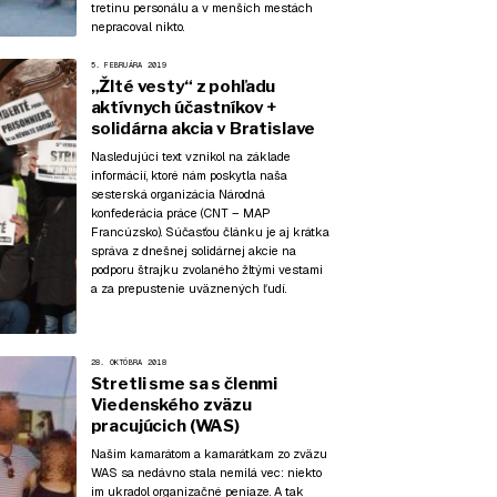
tretinu personálu a v menších mestách
nepracoval nikto.
5. FEBRUÁRA 2019
„Žlté vesty“ z pohľadu
aktívnych účastníkov +
solidárna akcia v Bratislave
Nasledujúci text vznikol na základe
informácií, ktoré nám poskytla naša
sesterská organizácia Národná
konfederácia práce (CNT – MAP
Francúzsko). Súčasťou článku je aj krátka
správa z dnešnej solidárnej akcie na
podporu štrajku zvolaného žltými vestami
a za prepustenie uväznených ľudí.
28. OKTÓBRA 2018
Stretli sme sa s členmi
Viedenského zväzu
pracujúcich (WAS)
Našim kamarátom a kamarátkam zo zväzu
WAS sa nedávno stala nemilá vec: niekto
im ukradol organizačné peniaze. A tak