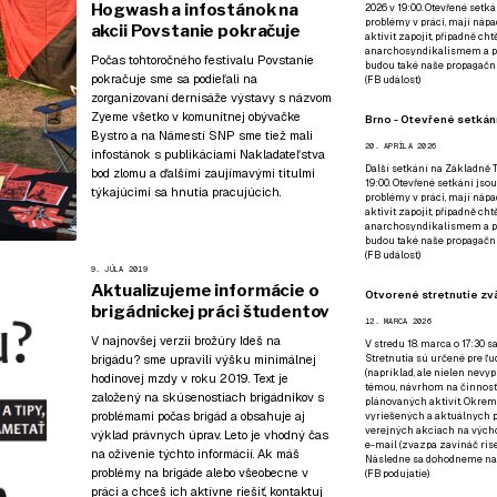
Hogwash a infostánok na
2026 v 19:00. Otevřené setká
problémy v práci, mají nápad
akcii Povstanie pokračuje
aktivit zapojit, případně ch
anarchosyndikalismem a poz
Počas tohtoročného festivalu Povstanie
budou také naše propagační
pokračuje sme sa podieľali na
(
FB událost
)
zorganizovaní dernisáže výstavy s názvom
Zyeme všetko v komunitnej obývačke
Brno - Otevřené setkání
Bystro a na Námestí SNP sme tiež mali
20. APRÍLA 2026
infostánok s
publikáciami Nakladateľstva
Další setkání na Základně Tř
bod zlomu
a ďalšími zaujímavými titulmi
19:00. Otevřené setkání jsou
týkajúcimi sa hnutia pracujúcich.
problémy v práci, mají nápad
aktivit zapojit, případně ch
anarchosyndikalismem a poz
budou také naše propagační
(
FB událost
)
9. JÚLA 2019
Aktualizujeme informácie o
Otvorené stretnutie zvä
brigádnickej práci študentov
12. MARCA 2026
V najnovšej verzii brožúry Ideš na
V stredu 18. marca o 17:30 s
brigádu? sme upravili výšku minimálnej
Stretnutia sú určené pre ľud
(napríklad, ale nielen nevy
hodinovej mzdy v roku 2019. Text je
témou, návrhom na činnosť 
založený na skúsenostiach brigádnikov s
plánovaných aktivít. Okrem
problémami počas brigád a obsahuje aj
vyriešených a aktuálnych p
verejných akciach na výcho
výklad právnych úprav. Leto je vhodný čas
e-mail (zvazpa zavináč rise
na oživenie týchto informácií. Ak máš
Následne sa dohodneme na p
problémy na brigáde alebo všeobecne v
(
FB podujatie
)
práci a chceš ich aktívne riešiť, kontaktuj