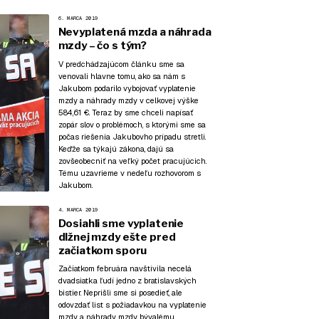
6. MARCA 2019
Nevyplatená mzda a náhrada
mzdy – čo s tým?
V predchádzajúcom článku
sme sa
venovali hlavne tomu, ako sa nám s
Jakubom podarilo vybojovať vyplatenie
mzdy a náhrady mzdy v celkovej výške
584,61 €. Teraz by sme chceli napísať
zopár slov o problémoch, s ktorými sme sa
počas riešenia Jakubovho prípadu stretli.
Keďže sa týkajú zákona, dajú sa
zovšeobecniť na veľký počet pracujúcich.
Tému uzavrieme v nedeľu
rozhovorom s
Jakubom.
4. MARCA 2019
Dosiahli sme vyplatenie
dlžnej mzdy ešte pred
začiatkom sporu
Začiatkom februára navštívila necelá
dvadsiatka ľudí jedno z bratislavských
bistier. Neprišli sme si posedieť, ale
odovzdať list s požiadavkou na vyplatenie
mzdy a náhrady mzdy bývalému