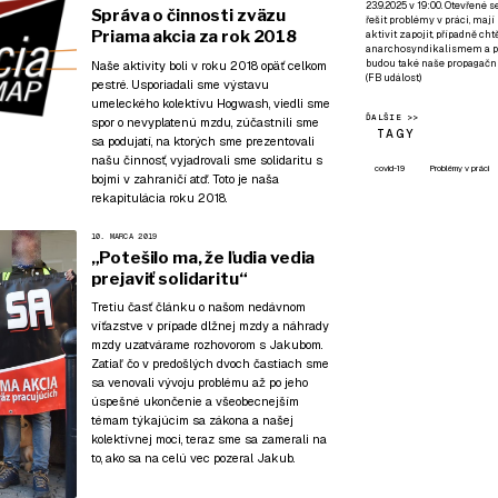
23.9.2025 v 19:00. Otevřené 
Správa o činnosti zväzu
řešit problémy v práci, mají
Priama akcia za rok 2018
aktivit zapojit, případně ch
anarchosyndikalismem a poz
budou také naše propagační
Naše aktivity boli v roku 2018 opäť celkom
(
FB událost
)
pestré. Usporiadali sme výstavu
umeleckého kolektívu Hogwash, viedli sme
ĎALŠIE >>
spor o nevyplatenú mzdu, zúčastnili sme
TAGY
sa podujatí, na ktorých sme prezentovali
našu činnosť, vyjadrovali sme solidaritu s
covid-19
Problémy v práci
bojmi v zahraničí atď. Toto je naša
rekapitulácia roku 2018.
10. MARCA 2019
„Potešilo ma, že ľudia vedia
prejaviť solidaritu“
Tretiu časť článku o našom nedávnom
víťazstve v prípade dlžnej mzdy a náhrady
mzdy uzatvárame rozhovorom s Jakubom.
Zatiaľ čo v predošlých dvoch častiach sme
sa venovali
vývoju problému až po jeho
úspešné ukončenie
a všeobecnejším
témam
týkajúcim sa zákona a našej
kolektívnej moci
, teraz sme sa zamerali na
to, ako sa na celú vec pozeral Jakub.