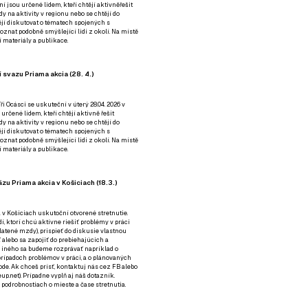
ní jsou určené lidem, kteří chtějí aktivněřešit
y na aktivity v regionu nebo se chtějí do
tějí diskutovat o tématech spojených s
nat podobně smýšlející lidi z okolí. Na místě
 materiály a publikace.
 svazu Priama akcia (28. 4.)
i Ocásci se uskuteční v úterý 28.04. 2026 v
 určené lidem, kteří chtějí aktivně řešit
y na aktivity v regionu nebo se chtějí do
tějí diskutovat o tématech spojených s
nat podobně smýšlející lidi z okolí. Na místě
 materiály a publikace.
zu Priama akcia v Košiciach (18.3.)
a v Košiciach uskutoční otvorené stretnutie.
í, ktorí chcú aktívne riešiť problémy v práci
platené mzdy), prispieť do diskusie vlastnou
alebo sa zapojiť do prebiehajúcich a
 iného sa budeme rozprávať napríklad o
rípadoch problémov v práci, a o plánovaných
de. Ak chceš prísť, kontaktuj nás cez
FB
alebo
up.net). Prípadne
vyplň aj náš dotazník
.
odrobnostiach o mieste a čase stretnutia.