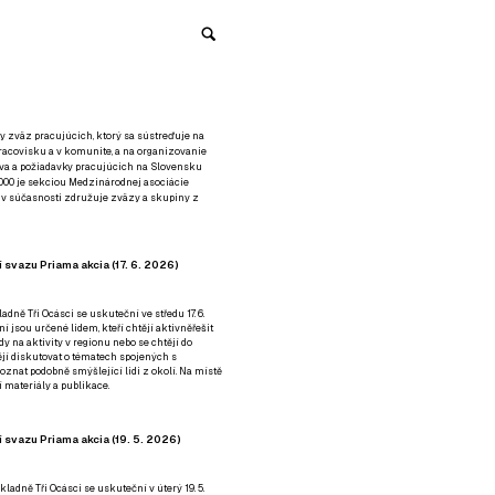
y zväz pracujúcich, ktorý sa sústreďuje na
racovisku a v komunite, a na organizovanie
áva a požiadavky pracujúcich na Slovensku
2000 je sekciou Medzinárodnej asociácie
á v súčasnosti združuje zväzy a skupiny z
 svazu Priama akcia (17. 6. 2026)
adně Tři Ocásci se uskuteční ve středu 17. 6.
ní jsou určené lidem, kteří chtějí aktivněřešit
y na aktivity v regionu nebo se chtějí do
tějí diskutovat o tématech spojených s
nat podobně smýšlející lidi z okolí. Na místě
 materiály a publikace.
 svazu Priama akcia (19. 5. 2026)
ladně Tři Ocásci se uskuteční v úterý 19. 5.