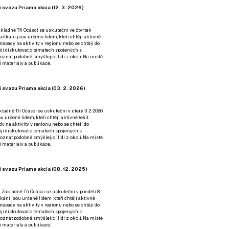
 svazu Priama akcia (12. 3. 2026)
kladně Tři Ocásci se uskuteční ve čtvrtek
é setkání jsou určené lidem, kteří chtějí aktivně
 nápady na aktivity v regionu nebo se chtějí do
tějí diskutovat o tématech spojených s
nat podobně smýšlející lidi z okolí. Na místě
 materiály a publikace.
 svazu Priama akcia (03. 2. 2026)
ladně Tři Ocásci se uskuteční v úterý 3. 2. 2026
ou určené lidem, kteří chtějí aktivně řešit
y na aktivity v regionu nebo se chtějí do
tějí diskutovat o tématech spojených s
nat podobně smýšlející lidi z okolí. Na místě
 materiály a publikace.
 svazu Priama akcia (08. 12. 2025)
 Základně Tři Ocásci se uskuteční v ponděli 8.
etkání jsou určené lidem, kteří chtějí aktivně
 nápady na aktivity v regionu nebo se chtějí do
tějí diskutovat o tématech spojených s
nat podobně smýšlející lidi z okolí. Na místě
 materiály a publikace.