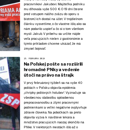
pracovníkovi Jakubovi. Majiteľka podniku
mu dlhovala vyše 500 €. O 19 dní (tesne
pred vstupom nášho zväzu do sporu s
bistrom) ich dostal na účet. V trojdielnom
článku vysvetlíme, o čo vlastne išlo, ako sa
nám podarilo uspieť a čo si
o tom všetkom
myslí Jakub
. V príbehu sa určite
nájde
veľa pracujúcich nielen z gastronómie
a
týmto príkladom chceme ukázať, že má
zmysel bojovať.
15. FEBRUÁRA 2019
Na Poľskej pošte sa rozšírili
hromadné PNky a vedenie
útočí na právo na štrajk
V prvý februárový týždeň sa na vyše 40
poštách v Poľsku objavila epidémia
„chrípky poštových holubov“. Vyznačuje sa
všeobecnou slabosťou spôsobenou
prepracovanosťou a zlými pracovnými
podmienkami a veľmi negatívne ovplyvňuje
zdravie človeka. Na pobočkách sa preto
objavila výzva k návšteve lekára a
množstvo pracujúcich naozaj skončilo na
PNke. V niektorých mestách išlo až o