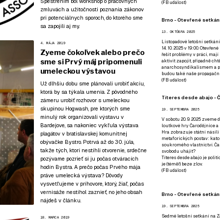
Spestrením bol workshop o pracovných
(
FB událost
)
zmluvách a užitočnosti poznania zákonov
pri potenciálnych sporoch, do ktorého sme
Brno - Otevřené setkání
sa zapojili aj my.
13. OKTÓBRA 2025
Listopadové letošní setkání
4. MÁJA 2019
14. 10. 2025 v 19:00. Otevřen
Zyeme čokoľvek alebo prečo
řešit problémy v práci, mají
sme si Prvý máj pripomenuli
aktivit zapojit, případně ch
anarchosyndikalismem a poz
umeleckou výstavou
budou také naše propagační
(
FB událost
)
Už dlhšiu dobu sme plánovali urobiť akciu,
ktorá by sa týkala umenia. Z pôvodného
Títeres desde abajo - Č
zámeru urobiť rozhovor s umeleckou
skupinou Hogwash, pre ktorých sme
19. SEPTEMBRA 2025
minulý rok organizovali výstavu v
V sobotu 20. 9. 2025 zveme d
Bardejove
, sa nakoniec vykľula výstava
loutkové hry Čarodějnice a 
Hra zobrazuje státní násilí
plagátov v bratislavskej komunitnej
metaforických postav: katol
obývačke Bystro. Potrvá až do 30. júla,
soukromého vlastnictví. Čar
takže tých, ktorí nestihli otvorenie, srdečne
svobodu uhájit?
Títeres desde abajo je poli
pozývame pozrieť si ju
počas otváracích
je (téměř) beze zlov.
hodín Bystra
. A prečo počas Prvého mája
(
FB událost
)
práve umelecká výstava? Dôvody
vysvetľujeme v príhovore, ktorý, žiaľ, počas
vernisáže nestihol zaznieť, no jeho obsah
Brno - Otevřené setkán
nájdeš v článku.
19. SEPTEMBRA 2025
Sedmé letošní setkání na Z
18. MARCA 2019