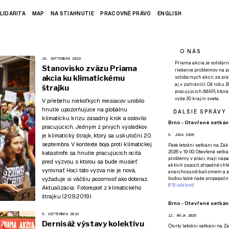
LIDARITA
MAP
NA STIAHNUTIE
PRACOVNÉ PRÁVO
ENGLISH
O NÁS
19. SEPTEMBRA 2019
Priama akcia je solidárn
Stanovisko zväzu Priama
riešenie problémov na p
akcia ku klimatickému
solidárnych akcií za pr
aj v zahraničí. Od roku 
štrajku
pracujúcich (MAP), ktor
vyše 20 krajín sveta.
V priebehu niekoľkých mesiacov urobilo
hnutie upozorňujúce na globálnu
ĎALŠIE SPRÁVY
klimatickú krízu zásadný krok a oslovilo
Brno - Otevřené setkání
pracujúcich. Jedným z prvých výsledkov
je klimatický štrajk, ktorý sa uskutoční 20.
9. JÚNA 2026
septembra. V kontexte boja proti klimatickej
Páté
letošní setkání na Zákl
2026 v 19:00. Otevřené setká
katastrofe sa hnutie pracujúcich ocitá
problémy v práci, mají nápad
pred výzvou, s ktorou sa bude musieť
aktivit zapojit, případně ch
vyrovnať. Hoci táto výzva nie je nová,
anarchosyndikalismem a poz
vyžaduje si väčšiu pozornosť ako doteraz.
budou také naše propagační
(
FB událost
)
Aktualizácia:
Fotoreport z klimatického
štrajku (20.9.2019)
Brno - Otevřené setkání
9. SEPTEMBRA 2019
12. MÁJA 2026
Dernisáž výstavy kolektívu
Čtvrtý
letošní setkání na Zák