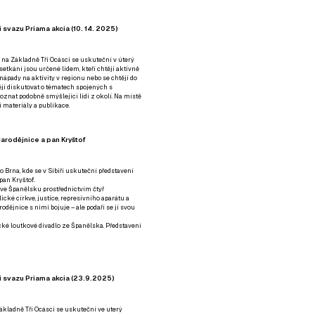
 svazu Priama akcia (10. 14. 2025)
 na Základně Tři Ocásci se uskuteční v úterý
é setkání jsou určené lidem, kteří chtějí aktivně
 nápady na aktivity v regionu nebo se chtějí do
tějí diskutovat o tématech spojených s
nat podobně smýšlející lidi z okolí. Na místě
 materiály a publikace.
arodějnice a pan Kryštof
o Brna, kde se v Sibiři uskuteční představení
pan Kryštof.
 ve Španělsku prostřednictvím čtyř
ické církve, justice, represivního aparátu a
odějnice s nimi bojuje – ale podaří se jí svou
tické loutkové divadlo ze Španělska. Představení
í svazu Priama akcia (23.9.2025)
ákladně Tři Ocásci se uskuteční ve uterý