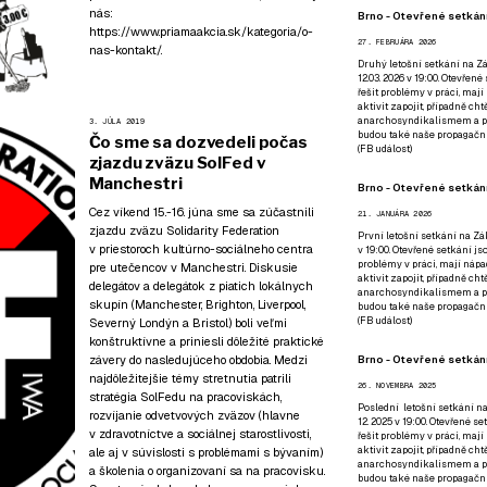
nás:
Brno - Otevřené setkání
https://www.priamaakcia.sk/kategoria/o-
27. FEBRUÁRA 2026
nas-kontakt/
.
Druhý letošní setkání na Zá
12.03. 2026 v 19:00. Otevřen
řešit problémy v práci, mají
aktivit zapojit, případně ch
anarchosyndikalismem a poz
3. JÚLA 2019
budou také naše propagační
Čo sme sa dozvedeli počas
(
FB událost
)
zjazdu zväzu SolFed v
Manchestri
Brno - Otevřené setkání
Cez víkend 15.-16. júna sme sa zúčastnili
21. JANUÁRA 2026
zjazdu zväzu Solidarity Federation
První letošní setkání na Zák
v priestoroch kultúrno-sociálneho centra
v 19:00. Otevřené setkání js
problémy v práci, mají nápad
pre utečencov v Manchestri. Diskusie
aktivit zapojit, případně ch
delegátov a delegátok z piatich lokálnych
anarchosyndikalismem a poz
skupín (Manchester, Brighton, Liverpool,
budou také naše propagační
(
FB událost
)
Severný Londýn a Bristol) boli veľmi
konštruktívne a priniesli dôležité praktické
Brno - Otevřené setkání
závery do nasledujúceho obdobia. Medzi
najdôležitejšie témy stretnutia patrili
26. NOVEMBRA 2025
stratégia SolFedu na pracoviskách,
Poslední letošní setkání na
rozvíjanie odvetvových zväzov (hlavne
12. 2025 v 19:00. Otevřené s
v zdravotníctve a sociálnej starostlivosti,
řešit problémy v práci, mají
aktivit zapojit, případně ch
ale aj v súvislosti s problémami s bývaním)
anarchosyndikalismem a poz
a školenia o organizovaní sa na pracovisku.
budou také naše propagační