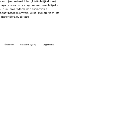
setkání jsou určené lidem, kteří chtějí aktivně
 nápady na aktivity v regionu nebo se chtějí do
tějí diskutovat o tématech spojených s
nat podobně smýšlející lidi z okolí. Na místě
 materiály a publikace.
Školstvo
Solidárne výzvy
VegaNana