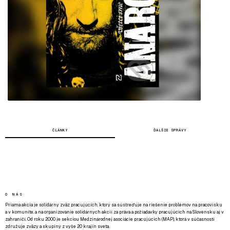
ČLÁNKY
ĎALŠIE SPRÁVY
O NÁS
Priama akcia je solidárny zväz pracujúcich, ktorý sa sústreďuje na riešenie problémov na pracovisku
a v komunite, a na organizovanie solidárnych akcií za práva a požiadavky pracujúcich na Slovensku aj v
zahraničí. Od roku 2000 je sekciou Medzinárodnej asociácie pracujúcich (MAP), ktorá v súčasnosti
združuje zväzy a skupiny z vyše 20 krajín sveta.