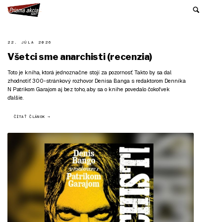
22. JÚLA 2026
Všetci sme anarchisti (recenzia)
Toto je kniha, ktorá jednoznačne stojí za pozornosť. Takto by sa dal
zhodnotiť 300-stránkový rozhovor Denisa Banga s redaktorom Denníka
N Patrikom Garajom aj bez toho, aby sa o knihe povedalo čokoľvek
ďalšie.
ČÍTAŤ ČLÁNOK →