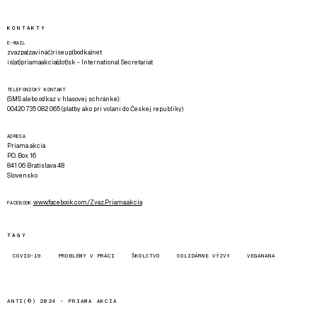
KONTAKTY
E-MAIL
zvazpa(zavináč)riseup(bodka)net
is(at)priamaakcia(dot)sk - International Secretariat
TELEFONICKÝ KONTAKT
(SMS alebo odkaz v hlasovej schránke):
00420 735 082 065 (platby ako pri volaní do Českej republiky)
ADRESA
Priama akcia
P.O. Box 16
841 06 Bratislava 48
Slovensko
www.facebook.com/Zvaz.Priama.akcia
FACEBOOK
TAGY
COVID-19
PROBLÉMY V PRÁCI
ŠKOLSTVO
SOLIDÁRNE VÝZVY
VEGANANA
ANTI(©) 2024 -
PRIAMA AKCIA