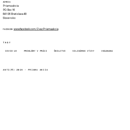
ADRESA
Priama akcia
P.O. Box 16
841 06 Bratislava 48
Slovensko
www.facebook.com/Zvaz.Priama.akcia
FACEBOOK
TAGY
COVID-19
PROBLÉMY V PRÁCI
ŠKOLSTVO
SOLIDÁRNE VÝZVY
VEGANANA
ANTI(©) 2024 -
PRIAMA AKCIA