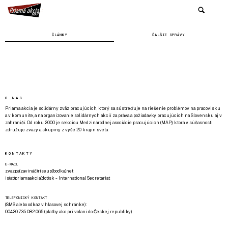
ČLÁNKY
ĎALŠIE SPRÁVY
O NÁS
Priama akcia je solidárny zväz pracujúcich, ktorý sa sústreďuje na riešenie problémov na pracovisku
a v komunite, a na organizovanie solidárnych akcií za práva a požiadavky pracujúcich na Slovensku aj v
zahraničí. Od roku 2000 je sekciou Medzinárodnej asociácie pracujúcich (MAP), ktorá v súčasnosti
združuje zväzy a skupiny z vyše 20 krajín sveta.
KONTAKTY
E-MAIL
zvazpa(zavináč)riseup(bodka)net
is(at)priamaakcia(dot)sk - International Secretariat
TELEFONICKÝ KONTAKT
(SMS alebo odkaz v hlasovej schránke):
00420 735 082 065 (platby ako pri volaní do Českej republiky)