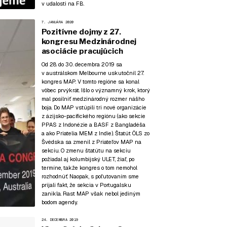
v udalosti na FB
.
7. JANUÁRA 2020
Pozitívne dojmy z 27.
kongresu Medzinárodnej
asociácie pracujúcich
Od 28. do 30. decembra 2019 sa
v austrálskom Melbourne uskutočnil 27.
kongres MAP. V tomto regióne sa konal
vôbec prvýkrát. Išlo o významný krok, ktorý
mal posilniť medzinárodný rozmer nášho
boja. Do MAP vstúpili tri nové organizácie
z ázijsko-pacifického regiónu (ako sekcie
PPAS z Indonézie a BASF z Bangladéša
a ako Priatelia MEM z Indie). Štatút ÖLS zo
Švédska sa zmenil z Priateľov MAP na
sekciu. O zmenu štatútu na sekciu
požiadal aj kolumbijský ULET, žiaľ, po
termíne, takže kongres o tom nemohol
rozhodnúť. Naopak, s poľutovaním sme
prijali fakt, že sekcia v Portugalsku
zanikla. Rast MAP však nebol jediným
bodom agendy.
24. DECEMBRA 2019