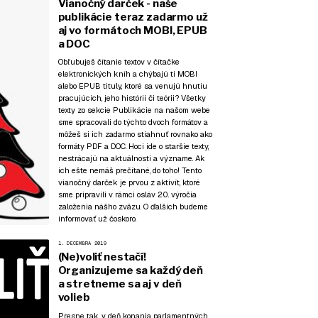
Vianočný darček - naše
publikácie teraz zadarmo už
aj vo formátoch MOBI, EPUB
a DOC
Obľubuješ čítanie textov v čítačke
elektronických kníh a chýbajú ti MOBI
alebo EPUB tituly, ktoré sa venujú hnutiu
pracujúcich, jeho histórii či teórii? Všetky
texty zo sekcie
Publikácie
na našom webe
sme spracovali do týchto dvoch formátov a
môžeš si ich zadarmo stiahnuť rovnako ako
formáty PDF a DOC. Hoci ide o staršie texty,
nestrácajú na aktuálnosti a význame. Ak
ich ešte nemáš prečítané, do toho! Tento
vianočný darček je prvou z aktivít, ktoré
sme pripravili v rámci osláv 20. výročia
založenia nášho zväzu. O ďalších budeme
informovať už čoskoro.
1. DECEMBRA 2019
(Ne)voliť nestačí!
Organizujeme sa každý deň
a stretneme sa aj v deň
volieb
Presne tak, v deň konania parlamentných