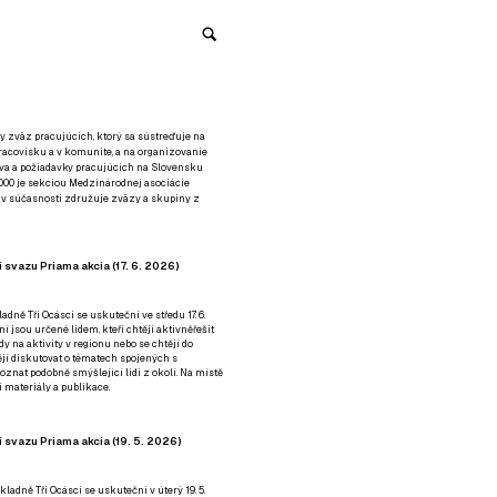
y zväz pracujúcich, ktorý sa sústreďuje na
racovisku a v komunite, a na organizovanie
áva a požiadavky pracujúcich na Slovensku
2000 je sekciou Medzinárodnej asociácie
á v súčasnosti združuje zväzy a skupiny z
 svazu Priama akcia (17. 6. 2026)
adně Tři Ocásci se uskuteční ve středu 17. 6.
ní jsou určené lidem, kteří chtějí aktivněřešit
y na aktivity v regionu nebo se chtějí do
tějí diskutovat o tématech spojených s
nat podobně smýšlející lidi z okolí. Na místě
 materiály a publikace.
 svazu Priama akcia (19. 5. 2026)
ladně Tři Ocásci se uskuteční v úterý 19. 5.