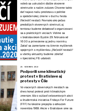
volieb sa uskutoční ďalšie otvorené
stretnutie s naším zväzom. Chceme takto
dať najavo našu predstavu o politike
a spoločenskej zmene v duchu hesla
(Ne)voliť nestačí. Rovnako ako počas
predošlých otvorených stretnutí, aj
tentoraz budeme debatovať o organizovaní
sa a praktických veciach. Vidíme sa
v bratislavskom Bystre 29. februára od
16:00 a prinesieme aj jednu novinku.
Zatiaľ sa zameriame na šírenie myšlienok
spojených s myšlienkou „(Ne)voliť nestačí“
a všetky aktuality budeme zdieľať
v špeciálnej FB udalosti.
29. NOVEMBRA 2019
Podporili sme klimatický
protest v Bratislave aj
protesty v Čile
Vo viacerých slovenských mestách sa
dnes konal protest proti klimatickým
zmenám. Išlo o súčasť celosvetových akcií
a študentská iniciatíva Fridays For Future
(FFF) ho lokálne prepojila s odkazom
novembra 1989. Akcie v Bratislave sme sa