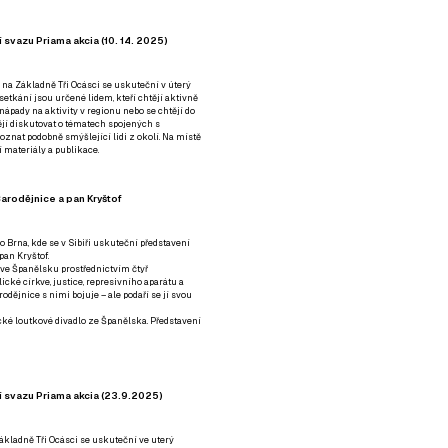
 svazu Priama akcia (10. 14. 2025)
 na Základně Tři Ocásci se uskuteční v úterý
é setkání jsou určené lidem, kteří chtějí aktivně
 nápady na aktivity v regionu nebo se chtějí do
tějí diskutovat o tématech spojených s
nat podobně smýšlející lidi z okolí. Na místě
 materiály a publikace.
arodějnice a pan Kryštof
o Brna, kde se v Sibiři uskuteční představení
pan Kryštof.
 ve Španělsku prostřednictvím čtyř
ické církve, justice, represivního aparátu a
odějnice s nimi bojuje – ale podaří se jí svou
tické loutkové divadlo ze Španělska. Představení
í svazu Priama akcia (23.9.2025)
ákladně Tři Ocásci se uskuteční ve uterý