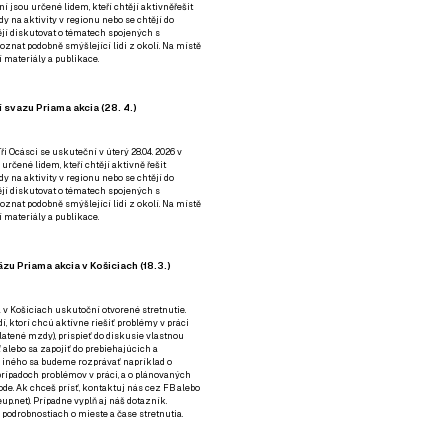
ní jsou určené lidem, kteří chtějí aktivněřešit
y na aktivity v regionu nebo se chtějí do
tějí diskutovat o tématech spojených s
nat podobně smýšlející lidi z okolí. Na místě
 materiály a publikace.
 svazu Priama akcia (28. 4.)
i Ocásci se uskuteční v úterý 28.04. 2026 v
 určené lidem, kteří chtějí aktivně řešit
y na aktivity v regionu nebo se chtějí do
tějí diskutovat o tématech spojených s
nat podobně smýšlející lidi z okolí. Na místě
 materiály a publikace.
zu Priama akcia v Košiciach (18.3.)
a v Košiciach uskutoční otvorené stretnutie.
í, ktorí chcú aktívne riešiť problémy v práci
platené mzdy), prispieť do diskusie vlastnou
alebo sa zapojiť do prebiehajúcich a
 iného sa budeme rozprávať napríklad o
rípadoch problémov v práci, a o plánovaných
de. Ak chceš prísť, kontaktuj nás cez
FB
alebo
up.net). Prípadne
vyplň aj náš dotazník
.
odrobnostiach o mieste a čase stretnutia.