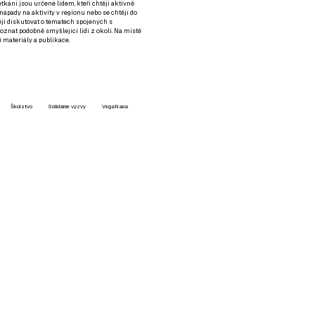
setkání jsou určené lidem, kteří chtějí aktivně
 nápady na aktivity v regionu nebo se chtějí do
tějí diskutovat o tématech spojených s
nat podobně smýšlející lidi z okolí. Na místě
 materiály a publikace.
Školstvo
Solidárne výzvy
VegaNana