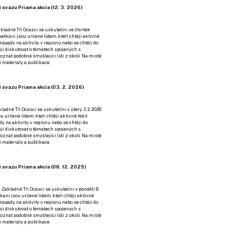
 svazu Priama akcia (12. 3. 2026)
kladně Tři Ocásci se uskuteční ve čtvrtek
é setkání jsou určené lidem, kteří chtějí aktivně
 nápady na aktivity v regionu nebo se chtějí do
tějí diskutovat o tématech spojených s
nat podobně smýšlející lidi z okolí. Na místě
 materiály a publikace.
 svazu Priama akcia (03. 2. 2026)
ladně Tři Ocásci se uskuteční v úterý 3. 2. 2026
ou určené lidem, kteří chtějí aktivně řešit
y na aktivity v regionu nebo se chtějí do
tějí diskutovat o tématech spojených s
nat podobně smýšlející lidi z okolí. Na místě
 materiály a publikace.
 svazu Priama akcia (08. 12. 2025)
 Základně Tři Ocásci se uskuteční v ponděli 8.
etkání jsou určené lidem, kteří chtějí aktivně
 nápady na aktivity v regionu nebo se chtějí do
tějí diskutovat o tématech spojených s
nat podobně smýšlející lidi z okolí. Na místě
 materiály a publikace.