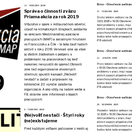
Brno - Otevřené setkání
13. FEBRUÁRA 2020
Správa o činnosti zväzu
27. FEBRUÁRA 2026
Priama akcia za rok 2019
Druhý letošní setkání na Zá
12.03. 2026 v 19:00. Otevřen
Víťazstvo v spore v reštauračnom odvetví,
řešit problémy v práci, mají
účasť na klimatických štrajkoch, solidarita
aktivit zapojit, případně ch
anarchosyndikalismem a poz
so sekciami Medzinárodnej asociácie
budou také naše propagační
pracujúcich (MAP) a sociálnymi hnutiami
(
FB událost
)
vo Francúzsku a Čile - to bola časť našich
aktivít v roku 2019. Venovali sme sa však
Brno - Otevřené setkání
aj ďalším žiadostiam o podporu s
21. JANUÁRA 2026
problémami na pracoviskách (aj keď
nakoniec nevyústili do sporov). Obnovili
První letošní setkání na Zák
v 19:00. Otevřené setkání js
sme tiež organizovanie otvorených
problémy v práci, mají nápad
stretnutí, spustili kampaň „(Ne)voliť
aktivit zapojit, případně ch
nestačí“ a začali s prípravami na
anarchosyndikalismem a poz
budou také naše propagační
tohtoročné 20. výročie založenia
(
FB událost
)
organizácie. A ako vždy, na našom webe a
FB stránke sme informovali o bojoch
Brno - Otevřené setkání
pracujúcich.
26. NOVEMBRA 2025
6. FEBRUÁRA 2020
Poslední letošní setkání na
(Ne)voliť nestačí - Štyri roky
12. 2025 v 19:00. Otevřené s
řešit problémy v práci, mají
(ne)existujeme
aktivit zapojit, případně ch
anarchosyndikalismem a poz
Pred každými voľbami počúvame z médií aj
budou také naše propagační