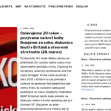
LIDARITA
MAP
NA STIAHNUTIE
PRACOVNÉ PRÁVO
ENGLISH
O NÁS
2. MARCA 2020
Priama akcia je solidárn
Oslavujeme 20 rokov –
riešenie problémov na p
pozývame na krst knihy
solidárnych akcií za pr
aj v zahraničí. Od roku 
Bojujeme za seba, diskusiu o
pracujúcich (MAP), ktor
hnutí v Británii a otvorené
vyše 20 krajín sveta.
stretnutie (28. marec)
ĎALŠIE SPRÁVY
Po koncerte 14.3.
bude ďalšou akciou pri
Brno - Otevřené setkání
príležitosti 20. výročia nášho zväzu krst
9. JÚNA 2026
slovenského prekladu knihy „Fighting for
Páté
letošní setkání na Zákl
Ourselves: anarcho-syndicalism and the
2026 v 19:00. Otevřené setká
class struggle“. Kniha vyšla prvýkrát v
problémy v práci, mají nápad
roku 2012 v Británii a o jej preklad a
aktivit zapojit, případně ch
vydanie sa postaralo
Nakladateľstvo bod
anarchosyndikalismem a poz
budou také naše propagační
zlomu
. Krstu sa zúčastní spoluautor
(
FB událost
)
publikácie zo zväzu Solidarity Federation
(MAP Británia), takže bude priestor na
Brno - Otevřené setkání
diskusiu nielen o knihe samotnej, ale aj o
činnosti SF. „Bojujeme za seba –
12. MÁJA 2026
anarchosyndikalizmus a triedny boj“ je
Čtvrtý
letošní setkání na Zák