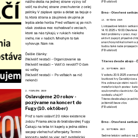
nášho okolia na jednej strane výzvy ísť
(
FB událost
)
voliť, na druhej strane znechutenie z celej
politiky. V záplave správ a debát sa bojuje o
Brno - Otevřené setkání
to, ktorá strana a záujmová skupina je
13. OKTÓBRA 2025
lepšia alebo horšia. Pred voľbami aj po nich
Listopadové letošní setkání
však zostáva moc rozhodovať o veciach,
14. 10. 2025 v 19:00. Otevřen
ktoré sa nás týkajú, v rukách niekoho
řešit problémy v práci, mají
iného, nie v našich. Mnohým to tak
aktivit zapojit, případně ch
anarchosyndikalismem a poz
vyhovuje. Nám nie.
budou také naše propagační
(
FB událost
)
Ďalšie články:
(Ne)voliť nestačí - Organizovanie sa
Títeres desde abajo - Č
(Ne)voliť nestačí – Voliť či nevoliť? O čom
19. SEPTEMBRA 2025
sú voľby
(Ne)voliť nestačí – Po voľbách sa nič
V sobotu 20. 9. 2025 zveme d
loutkové hry Čarodějnice a 
nekončí
Hra zobrazuje státní násilí
metaforických postav: katol
soukromého vlastnictví. Čar
2. FEBRUÁRA 2020
svobodu uhájit?
Oslavujeme 20 rokov -
Títeres desde abajo je poli
pozývame na koncert do
je (téměř) beze zlov.
(
FB událost
)
Fugy (10. október)
Príď s nami osláviť 20 rokov existencie
zväzu Priama akcia do bratislavskej Fugy.
Brno - Otevřené setkán
Čakajú na teba tri kapely a jedna oldies
19. SEPTEMBRA 2025
socpop všehochuť afterpárty. Termín
Sedmé letošní setkání na Z
koncertu padol na viac než symbolický