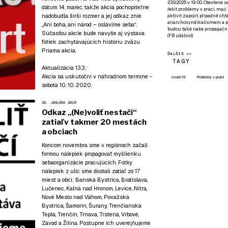
23.9.2025 v 19:00. Otevřené 
dátum 14. marec, takže akcia pochopiteľne
řešit problémy v práci, mají
nadobudla širší rozmer a jej odkaz znie
aktivit zapojit, případně ch
anarchosyndikalismem a poz
„Ani boha, ani národ – oslávime seba“.
budou také naše propagační
Súčasťou akcie bude navyše aj výstava
(
FB událost
)
fotiek zachytávajúcich históriu zväzu
Priama akcia.
ĎALŠIE >>
TAGY
Aktualizácia 13.3.:
Akcia sa uskutoční v náhradnom termíne -
covid-19
Problémy v práci
sobota 10. 10. 2020.
28. JANUÁRA 2020
Odkaz „(Ne)voliť nestačí“
zatiaľ v takmer 20 mestách
a obciach
Koncom novembra sme v regiónoch začali
formou nálepiek propagovať myšlienku
sebaorganizácie pracujúcich. Fotky
nálepiek z ulíc sme dostali zatiaľ zo 17
miest a obcí: Banská Bystrica, Bratislava,
Lučenec, Kalná nad Hronom, Levice, Nitra,
Nové Mesto nad Váhom, Považská
Bystrica, Šamorín, Šurany, Trenčianska
Teplá, Trenčín, Trnava, Trstená, Vrbové,
Závod a Žilina. Postupne ich uverejňujeme