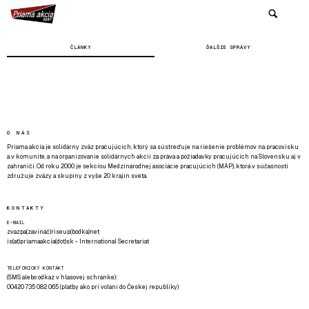
ČLÁNKY
ĎALŠIE SPRÁVY
O NÁS
Priama akcia je solidárny zväz pracujúcich, ktorý sa sústreďuje na riešenie problémov na pracovisku
a v komunite, a na organizovanie solidárnych akcií za práva a požiadavky pracujúcich na Slovensku aj v
zahraničí. Od roku 2000 je sekciou Medzinárodnej asociácie pracujúcich (MAP), ktorá v súčasnosti
združuje zväzy a skupiny z vyše 20 krajín sveta.
KONTAKTY
E-MAIL
zvazpa(zavináč)riseup(bodka)net
is(at)priamaakcia(dot)sk - International Secretariat
TELEFONICKÝ KONTAKT
(SMS alebo odkaz v hlasovej schránke):
00420 735 082 065 (platby ako pri volaní do Českej republiky)