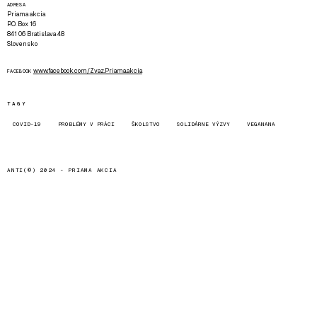
ADRESA
Priama akcia
P.O. Box 16
841 06 Bratislava 48
Slovensko
www.facebook.com/Zvaz.Priama.akcia
FACEBOOK
TAGY
COVID-19
PROBLÉMY V PRÁCI
ŠKOLSTVO
SOLIDÁRNE VÝZVY
VEGANANA
ANTI(©) 2024 -
PRIAMA AKCIA