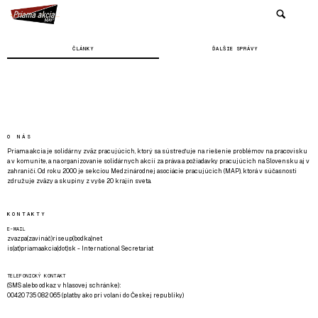
ČLÁNKY
ĎALŠIE SPRÁVY
O NÁS
Priama akcia je solidárny zväz pracujúcich, ktorý sa sústreďuje na riešenie problémov na pracovisku
a v komunite, a na organizovanie solidárnych akcií za práva a požiadavky pracujúcich na Slovensku aj v
zahraničí. Od roku 2000 je sekciou Medzinárodnej asociácie pracujúcich (MAP), ktorá v súčasnosti
združuje zväzy a skupiny z vyše 20 krajín sveta.
KONTAKTY
E-MAIL
zvazpa(zavináč)riseup(bodka)net
is(at)priamaakcia(dot)sk - International Secretariat
TELEFONICKÝ KONTAKT
(SMS alebo odkaz v hlasovej schránke):
00420 735 082 065 (platby ako pri volaní do Českej republiky)