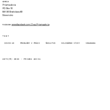
ADRESA
Priama akcia
P.O. Box 16
841 06 Bratislava 48
Slovensko
www.facebook.com/Zvaz.Priama.akcia
FACEBOOK
TAGY
COVID-19
PROBLÉMY V PRÁCI
ŠKOLSTVO
SOLIDÁRNE VÝZVY
VEGANANA
ANTI(©) 2024 -
PRIAMA AKCIA