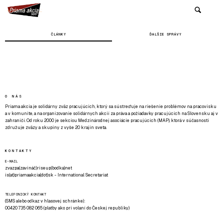
ČLÁNKY
ĎALŠIE SPRÁVY
O NÁS
Priama akcia je solidárny zväz pracujúcich, ktorý sa sústreďuje na riešenie problémov na pracovisku
a v komunite, a na organizovanie solidárnych akcií za práva a požiadavky pracujúcich na Slovensku aj v
zahraničí. Od roku 2000 je sekciou Medzinárodnej asociácie pracujúcich (MAP), ktorá v súčasnosti
združuje zväzy a skupiny z vyše 20 krajín sveta.
KONTAKTY
E-MAIL
zvazpa(zavináč)riseup(bodka)net
is(at)priamaakcia(dot)sk - International Secretariat
TELEFONICKÝ KONTAKT
(SMS alebo odkaz v hlasovej schránke):
00420 735 082 065 (platby ako pri volaní do Českej republiky)