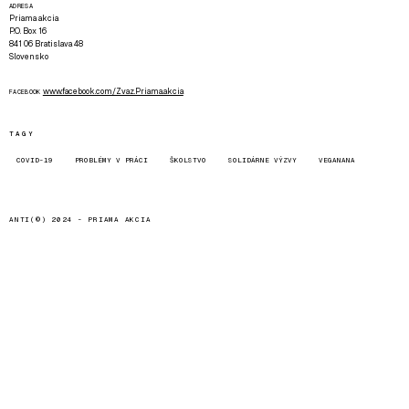
ADRESA
Priama akcia
P.O. Box 16
841 06 Bratislava 48
Slovensko
www.facebook.com/Zvaz.Priama.akcia
FACEBOOK
TAGY
COVID-19
PROBLÉMY V PRÁCI
ŠKOLSTVO
SOLIDÁRNE VÝZVY
VEGANANA
ANTI(©) 2024 -
PRIAMA AKCIA