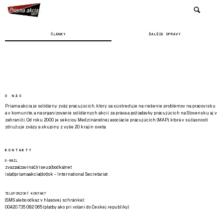
ČLÁNKY
ĎALŠIE SPRÁVY
O NÁS
Priama akcia je solidárny zväz pracujúcich, ktorý sa sústreďuje na riešenie problémov na pracovisku
a v komunite, a na organizovanie solidárnych akcií za práva a požiadavky pracujúcich na Slovensku aj v
zahraničí. Od roku 2000 je sekciou Medzinárodnej asociácie pracujúcich (MAP), ktorá v súčasnosti
združuje zväzy a skupiny z vyše 20 krajín sveta.
KONTAKTY
E-MAIL
zvazpa(zavináč)riseup(bodka)net
is(at)priamaakcia(dot)sk - International Secretariat
TELEFONICKÝ KONTAKT
(SMS alebo odkaz v hlasovej schránke):
00420 735 082 065 (platby ako pri volaní do Českej republiky)