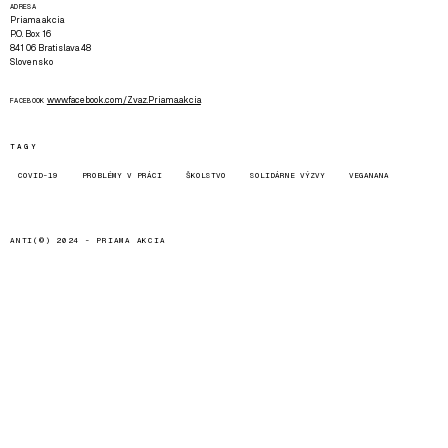
ADRESA
Priama akcia
P.O. Box 16
841 06 Bratislava 48
Slovensko
www.facebook.com/Zvaz.Priama.akcia
FACEBOOK
TAGY
COVID-19
PROBLÉMY V PRÁCI
ŠKOLSTVO
SOLIDÁRNE VÝZVY
VEGANANA
ANTI(©) 2024 -
PRIAMA AKCIA