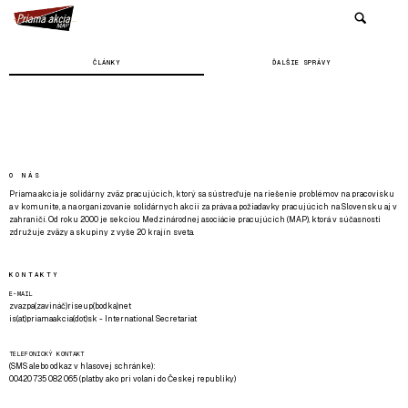
ČLÁNKY
ĎALŠIE SPRÁVY
O NÁS
Priama akcia je solidárny zväz pracujúcich, ktorý sa sústreďuje na riešenie problémov na pracovisku
a v komunite, a na organizovanie solidárnych akcií za práva a požiadavky pracujúcich na Slovensku aj v
zahraničí. Od roku 2000 je sekciou Medzinárodnej asociácie pracujúcich (MAP), ktorá v súčasnosti
združuje zväzy a skupiny z vyše 20 krajín sveta.
KONTAKTY
E-MAIL
zvazpa(zavináč)riseup(bodka)net
is(at)priamaakcia(dot)sk - International Secretariat
TELEFONICKÝ KONTAKT
(SMS alebo odkaz v hlasovej schránke):
00420 735 082 065 (platby ako pri volaní do Českej republiky)