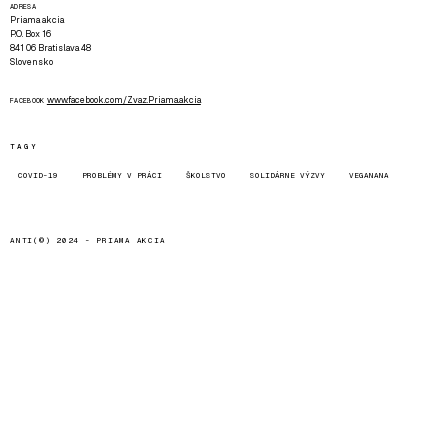
ADRESA
Priama akcia
P.O. Box 16
841 06 Bratislava 48
Slovensko
www.facebook.com/Zvaz.Priama.akcia
FACEBOOK
TAGY
COVID-19
PROBLÉMY V PRÁCI
ŠKOLSTVO
SOLIDÁRNE VÝZVY
VEGANANA
ANTI(©) 2024 -
PRIAMA AKCIA