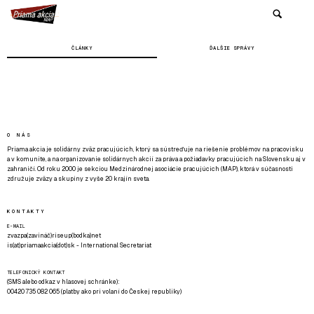
ČLÁNKY
ĎALŠIE SPRÁVY
O NÁS
Priama akcia je solidárny zväz pracujúcich, ktorý sa sústreďuje na riešenie problémov na pracovisku
a v komunite, a na organizovanie solidárnych akcií za práva a požiadavky pracujúcich na Slovensku aj v
zahraničí. Od roku 2000 je sekciou Medzinárodnej asociácie pracujúcich (MAP), ktorá v súčasnosti
združuje zväzy a skupiny z vyše 20 krajín sveta.
KONTAKTY
E-MAIL
zvazpa(zavináč)riseup(bodka)net
is(at)priamaakcia(dot)sk - International Secretariat
TELEFONICKÝ KONTAKT
(SMS alebo odkaz v hlasovej schránke):
00420 735 082 065 (platby ako pri volaní do Českej republiky)