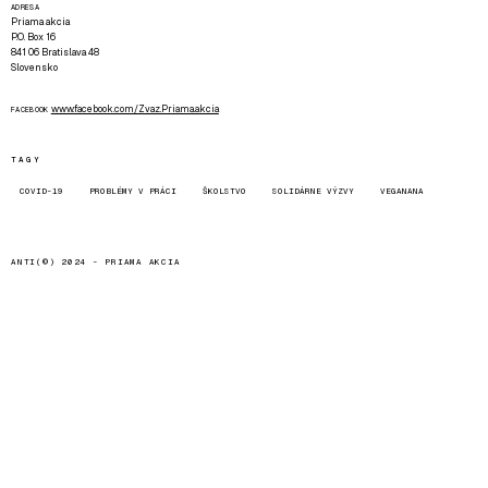
ADRESA
Priama akcia
P.O. Box 16
841 06 Bratislava 48
Slovensko
www.facebook.com/Zvaz.Priama.akcia
FACEBOOK
TAGY
COVID-19
PROBLÉMY V PRÁCI
ŠKOLSTVO
SOLIDÁRNE VÝZVY
VEGANANA
ANTI(©) 2024 -
PRIAMA AKCIA