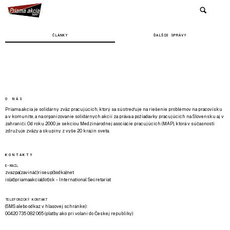
ČLÁNKY
ĎALŠIE SPRÁVY
O NÁS
Priama akcia je solidárny zväz pracujúcich, ktorý sa sústreďuje na riešenie problémov na pracovisku
a v komunite, a na organizovanie solidárnych akcií za práva a požiadavky pracujúcich na Slovensku aj v
zahraničí. Od roku 2000 je sekciou Medzinárodnej asociácie pracujúcich (MAP), ktorá v súčasnosti
združuje zväzy a skupiny z vyše 20 krajín sveta.
KONTAKTY
E-MAIL
zvazpa(zavináč)riseup(bodka)net
is(at)priamaakcia(dot)sk - International Secretariat
TELEFONICKÝ KONTAKT
(SMS alebo odkaz v hlasovej schránke):
00420 735 082 065 (platby ako pri volaní do Českej republiky)