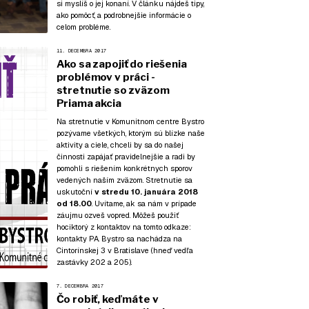
si myslíš o jej konaní. V článku nájdeš tipy,
ako pomôcť, a podrobnejšie informácie o
celom probléme.
11. DECEMBRA 2017
Ako sa zapojiť do riešenia
problémov v práci -
stretnutie so zväzom
Priama akcia
Na stretnutie v Komunitnom centre Bystro
pozývame všetkých, ktorým sú blízke naše
aktivity a ciele, chceli by sa do našej
činnosti zapájať pravidelnejšie a radi by
pomohli s riešením konkrétnych sporov
vedených naším zväzom. Stretnutie sa
uskutoční
v stredu 10. januára 2018
od 18.00
. Uvítame, ak sa nám v prípade
záujmu ozveš vopred. Môžeš použiť
hociktorý z kontaktov na tomto odkaze:
kontakty PA
. Bystro sa nachádza na
Cintorínskej 3 v Bratislave (hneď vedľa
zastávky 202 a 205).
7. DECEMBRA 2017
Čo robiť, keď máte v