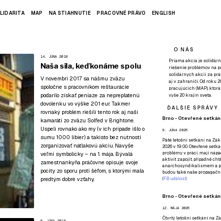
LIDARITA
MAP
NA STIAHNUTIE
PRACOVNÉ PRÁVO
ENGLISH
O NÁS
14. JÚNA 2018
Priama akcia je solidárn
Naša sila, keď konáme spolu
riešenie problémov na p
solidárnych akcií za pr
V novembri 2017 sa nášmu zväzu
aj v zahraničí. Od roku 
spoločne s pracovníkom reštaurácie
pracujúcich (MAP), ktor
podarilo získať peniaze za nepreplatenú
vyše 20 krajín sveta.
dovolenku vo výške 201 eur
. Takmer
ĎALŠIE SPRÁVY
rovnaký problém riešili tento rok aj naši
Brno - Otevřené setkání
kamaráti zo zväzu Solfed v Brightone.
Uspeli rovnako ako my (v ich prípade išlo o
9. JÚNA 2026
sumu 1000 libier) a takisto bez nutnosti
Páté
letošní setkání na Zákl
zorganizovať nátlakovú akciu. Navyše
2026 v 19:00. Otevřené setká
problémy v práci, mají nápad
veľmi symbolicky – na 1. mája. Bývalá
aktivit zapojit, případně ch
zamestnankyňa práčovne opisuje svoje
anarchosyndikalismem a poz
pocity zo sporu proti šéfom, s ktorými mala
budou také naše propagační
predtým dobré vzťahy.
(
FB událost
)
Brno - Otevřené setkání
12. MÁJA 2026
Čtvrtý
letošní setkání na Zák
8. JÚNA 2018