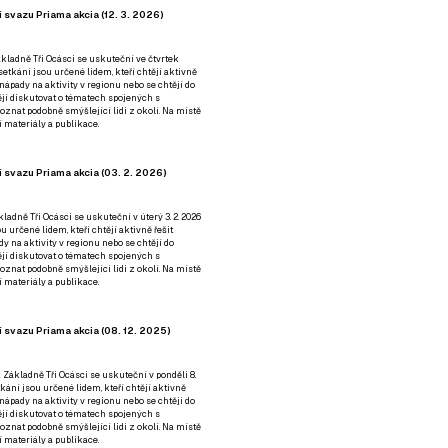
 svazu Priama akcia (12. 3. 2026)
kladně Tři Ocásci se uskuteční ve čtvrtek
é setkání jsou určené lidem, kteří chtějí aktivně
 nápady na aktivity v regionu nebo se chtějí do
tějí diskutovat o tématech spojených s
nat podobně smýšlející lidi z okolí. Na místě
 materiály a publikace.
 svazu Priama akcia (03. 2. 2026)
ladně Tři Ocásci se uskuteční v úterý 3. 2. 2026
ou určené lidem, kteří chtějí aktivně řešit
y na aktivity v regionu nebo se chtějí do
tějí diskutovat o tématech spojených s
nat podobně smýšlející lidi z okolí. Na místě
 materiály a publikace.
 svazu Priama akcia (08. 12. 2025)
 Základně Tři Ocásci se uskuteční v ponděli 8.
etkání jsou určené lidem, kteří chtějí aktivně
 nápady na aktivity v regionu nebo se chtějí do
tějí diskutovat o tématech spojených s
nat podobně smýšlející lidi z okolí. Na místě
 materiály a publikace.