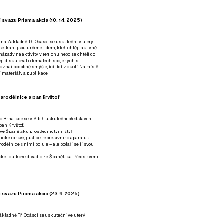
 svazu Priama akcia (10. 14. 2025)
 na Základně Tři Ocásci se uskuteční v úterý
é setkání jsou určené lidem, kteří chtějí aktivně
 nápady na aktivity v regionu nebo se chtějí do
tějí diskutovat o tématech spojených s
nat podobně smýšlející lidi z okolí. Na místě
 materiály a publikace.
arodějnice a pan Kryštof
o Brna, kde se v Sibiři uskuteční představení
pan Kryštof.
 ve Španělsku prostřednictvím čtyř
ické církve, justice, represivního aparátu a
odějnice s nimi bojuje – ale podaří se jí svou
tické loutkové divadlo ze Španělska. Představení
í svazu Priama akcia (23.9.2025)
ákladně Tři Ocásci se uskuteční ve uterý