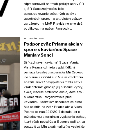
odprezentovali na troch podujatiach v ČR
aj SR. Samozrejmosťou bolo
sprostredkovanie početných správ o
úspešných sporoch a aktivitách zväzov
združených v MAP. Pravidelne sme tiež
publikovali na našom Facebooku.
19. JANUÁRA 2018
Podpor zväz Priama akcia v
spore s kaviarňou Space
Mania v Senci
Šéfka „hravej kaviarne“ Space Mania
Viera Pearce odmieta vyplatiť dlžné
peniaze bývalej pracovníčke Mii. Celkovo
ide o sumu 222,44 eur. Mia sa od októbra
snažila získať nevyplatenú mzdu, šéfka
však doteraz ignoruje jej písomné výzvy,
ako aj viaceré protestné akcie, ktoré spolu
s kamarátkou zorganizovala pred
kaviarňou. Začiatkom decembra sa preto
Mia obrátila na zväz Priama akcia. Viera
Pearce od nás 22.12.2017 dostala list s
požiadavkou a termínom vyplatenia peňazí,
ktorý však nedodržala. Budeme radi, ak sa
postavíš za Miu a dáš majiteľke vedieť, čo