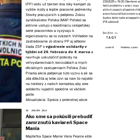
23.9.2025 v 19:00. Otevřené 
(PP) vedú už takmer dva roky kampaň za
řešit problémy v práci, mají
vyššie mzdy a lepšie pracovné podmienky.
aktivit zapojit, případně ch
anarchosyndikalismem a poz
Stovky pracujúcich s podporou Zväzu
budou také naše propagační
syndikalistov Poľska (MAP Poľsko) sa
(
FB událost
)
aktívne usilujú o koordináciu celopoľskej
siete pracovníkov a vyzývajú k
ĎALŠIE >>
organizovaniu sa vo zväzoch. Vzhľadom na
TAGY
zastrašovanie zo strany PP aj odborov
žiada ZSP o
vyjadrenie solidarity v
covid-19
Problémy v práci
týždni od 26. februára do 4. marca
a
navrhuje uskutočniť protesty na
veľvyslanectvách, konzulátoch a iných
oficiálnych zastúpeniach Poľska. Zväz
Priama akcia podporuje túto výzvu a ak sa
zdá dôležitá aj tebe, ozvi sa nám čo najskôr
na niektorý z našich kontaktov
, aby sme
solidaritu vyjadrili spoločne vo väčšom
počte.
Aktualizácia:
Správa z protestnej akcie
30. JANUÁRA 2018
Ako sme sa pokúsili prebudiť
zamrznutú kaviareň Space
Mania
Majiteľka Space Manie Viera Pearce ešte