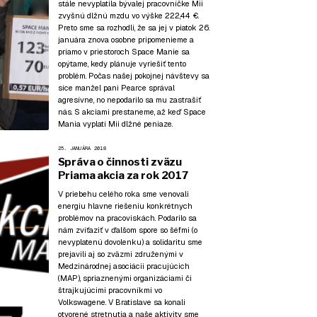
stále nevyplatila bývalej pracovníčke Mii
zvyšnú dlžnú mzdu vo výške 222,44 €.
Preto sme sa rozhodli, že sa jej v piatok 26.
januára znova osobne pripomenieme a
priamo v priestoroch Space Manie sa
opýtame, kedy plánuje vyriešiť tento
problém. Počas našej pokojnej návštevy sa
síce manžel pani Pearce správal
agresívne, no nepodarilo sa mu zastrašiť
nás. S akciami prestaneme, až keď Space
Mania vyplatí Mii dlžné peniaze.
25. JANUÁRA 2018
Správa o činnosti zväzu
Priama akcia za rok 2017
V priebehu celého roka sme venovali
energiu hlavne riešeniu konkrétnych
problémov na pracoviskách. Podarilo sa
nám zvíťaziť v ďalšom spore so šéfmi (o
nevyplatenú dovolenku) a solidaritu sme
prejavili aj so zväzmi združenými v
Medzinárodnej asociácii pracujúcich
(MAP), spriaznenými organizáciami či
štrajkujúcimi pracovníkmi vo
Volkswagene. V Bratislave sa konali
otvorené stretnutia a naše aktivity sme