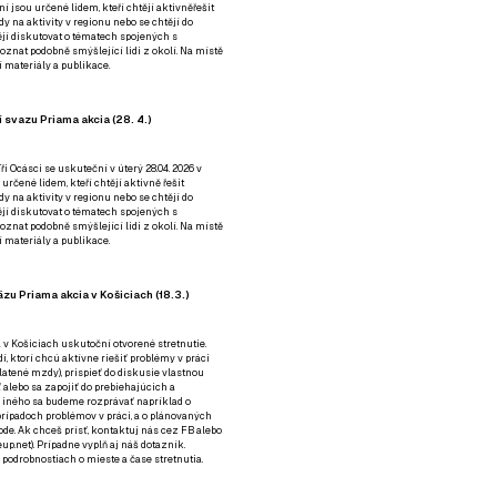
ní jsou určené lidem, kteří chtějí aktivněřešit
y na aktivity v regionu nebo se chtějí do
tějí diskutovat o tématech spojených s
nat podobně smýšlející lidi z okolí. Na místě
 materiály a publikace.
 svazu Priama akcia (28. 4.)
i Ocásci se uskuteční v úterý 28.04. 2026 v
 určené lidem, kteří chtějí aktivně řešit
y na aktivity v regionu nebo se chtějí do
tějí diskutovat o tématech spojených s
nat podobně smýšlející lidi z okolí. Na místě
 materiály a publikace.
zu Priama akcia v Košiciach (18.3.)
a v Košiciach uskutoční otvorené stretnutie.
í, ktorí chcú aktívne riešiť problémy v práci
platené mzdy), prispieť do diskusie vlastnou
alebo sa zapojiť do prebiehajúcich a
 iného sa budeme rozprávať napríklad o
rípadoch problémov v práci, a o plánovaných
de. Ak chceš prísť, kontaktuj nás cez
FB
alebo
up.net). Prípadne
vyplň aj náš dotazník
.
odrobnostiach o mieste a čase stretnutia.