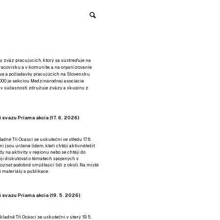
y zväz pracujúcich, ktorý sa sústreďuje na
racovisku a v komunite, a na organizovanie
áva a požiadavky pracujúcich na Slovensku
2000 je sekciou Medzinárodnej asociácie
á v súčasnosti združuje zväzy a skupiny z
 svazu Priama akcia (17. 6. 2026)
adně Tři Ocásci se uskuteční ve středu 17. 6.
ní jsou určené lidem, kteří chtějí aktivněřešit
y na aktivity v regionu nebo se chtějí do
tějí diskutovat o tématech spojených s
nat podobně smýšlející lidi z okolí. Na místě
 materiály a publikace.
 svazu Priama akcia (19. 5. 2026)
ladně Tři Ocásci se uskuteční v úterý 19. 5.