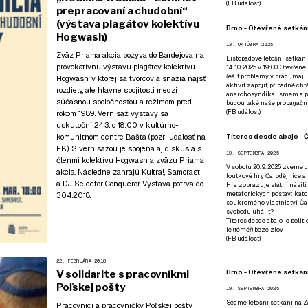
(
FB událost
)
prepracovaní a chudobní“
(výstava plagátov kolektívu
Brno - Otevřené setkání
Hogwash)
13. OKTÓBRA 2025
Zväz Priama akcia pozýva do Bardejova na
Listopadové letošní setkání
provokatívnu výstavu plagátov kolektívu
14. 10. 2025 v 19:00. Otevřen
řešit problémy v práci, mají
Hogwash, v ktorej sa tvorcovia snažia nájsť
aktivit zapojit, případně ch
rozdiely, ale hlavne spojitosti medzi
anarchosyndikalismem a poz
súčasnou spoločnosťou a režimom pred
budou také naše propagační
(
FB událost
)
rokom 1989. Vernisáž výstavy sa
uskutoční 24.3. o 18:00 v kultúrno-
Títeres desde abajo - Č
komunitnom centre Bašta (
pozri udalosť na
FB
). S vernisážou je spojená aj diskusia s
19. SEPTEMBRA 2025
členmi kolektívu Hogwash a zväzu Priama
V sobotu 20. 9. 2025 zveme d
akcia. Následne zahrajú Kultra!, Samorast
loutkové hry Čarodějnice a 
a DJ Selector Conqueror. Výstava potrvá do
Hra zobrazuje státní násilí
metaforických postav: katol
30.4.2018.
soukromého vlastnictví. Čar
svobodu uhájit?
Títeres desde abajo je poli
je (téměř) beze zlov.
(
FB událost
)
22. FEBRUÁRA 2018
Brno - Otevřené setkán
V solidarite s pracovníkmi
Poľskej pošty
19. SEPTEMBRA 2025
Sedmé letošní setkání na Z
Pracovníci a pracovníčky Poľskej pošty