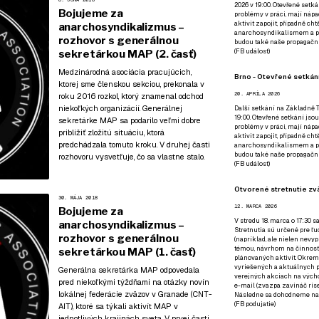
2026 v 19:00. Otevřené setká
Bojujeme za
problémy v práci, mají nápad
aktivit zapojit, případně ch
anarchosyndikalizmus –
anarchosyndikalismem a poz
rozhovor s generálnou
budou také naše propagační
(
FB událost
)
sekretárkou MAP (2. časť)
Medzinárodná asociácia pracujúcich,
Brno - Otevřené setkání
ktorej sme členskou sekciou, prekonala v
20. APRÍLA 2026
roku 2016 rozkol, ktorý znamenal odchod
niekoľkých organizácií. Generálnej
Další setkání na Základně Tř
19:00. Otevřené setkání jsou
sekretárke MAP sa podarilo veľmi dobre
problémy v práci, mají nápad
priblížiť zložitú situáciu, ktorá
aktivit zapojit, případně ch
predchádzala tomuto kroku. V druhej časti
anarchosyndikalismem a poz
budou také naše propagační
rozhovoru vysvetľuje, čo sa vlastne stalo.
(
FB událost
)
Otvorené stretnutie zvä
30. MÁJA 2018
12. MARCA 2026
Bojujeme za
V stredu 18. marca o 17:30 s
anarchosyndikalizmus –
Stretnutia sú určené pre ľud
rozhovor s generálnou
(napríklad, ale nielen nevy
témou, návrhom na činnosť 
sekretárkou MAP (1. časť)
plánovaných aktivít. Okrem
vyriešených a aktuálnych p
Generálna sekretárka MAP odpovedala
verejných akciach na výcho
pred niekoľkými týždňami na otázky novín
e-mail (zvazpa zavináč rise
lokálnej federácie zväzov v Granade (CNT-
Následne sa dohodneme na p
(
FB podujatie
)
AIT), ktoré sa týkali aktivít MAP v
jednotlivých krajinách sveta. V prvej časti