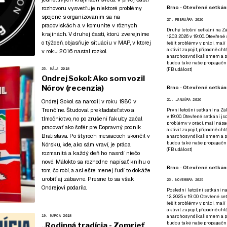
Brno - Otevřené setkání
rozhovoru vysvetľuje niektoré problémy
spojené s organizovaním sa na
27. FEBRUÁRA 2026
pracoviskách a v komunite v rôznych
Druhý letošní setkání na Zá
krajinách.
V druhej časti
, ktorú zverejníme
12.03. 2026 v 19:00. Otevřen
o týždeň, objasňuje situáciu v MAP, v ktorej
řešit problémy v práci, mají
aktivit zapojit, případně ch
v roku 2016 nastal rozkol.
anarchosyndikalismem a poz
budou také naše propagační
(
FB událost
)
25. MÁJA 2018
Ondrej Sokol: Ako som vozil
Nórov (recenzia)
Brno - Otevřené setkání
21. JANUÁRA 2026
Ondrej Sokol sa narodil v roku 1980 v
Trenčíne. Študoval prekladateľstvo a
První letošní setkání na Zák
v 19:00. Otevřené setkání js
tlmočníctvo, no po zrušení fakulty začal
problémy v práci, mají nápad
pracovať ako šofér pre Dopravný podnik
aktivit zapojit, případně ch
Bratislava. Po štyroch mesiacoch skončil v
anarchosyndikalismem a poz
budou také naše propagační
Nórsku, kde, ako sám vraví, je práca
(
FB událost
)
rozmanitá a každý deň ho nasrdí niečo
nové. Málokto sa rozhodne napísať knihu o
Brno - Otevřené setkání
tom, čo robí, a asi ešte menej ľudí to dokáže
urobiť aj zábavne. Presne to sa však
26. NOVEMBRA 2025
Ondrejovi podarilo.
Poslední letošní setkání na
12. 2025 v 19:00. Otevřené s
řešit problémy v práci, mají
aktivit zapojit, případně ch
anarchosyndikalismem a poz
19. MARCA 2018
budou také naše propagační
„Rodinná tradícia - Zomrieť