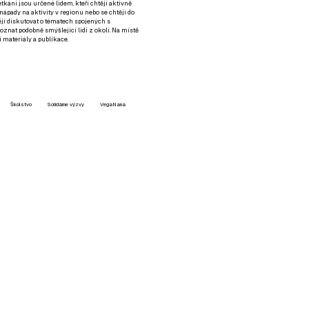
setkání jsou určené lidem, kteří chtějí aktivně
 nápady na aktivity v regionu nebo se chtějí do
tějí diskutovat o tématech spojených s
nat podobně smýšlející lidi z okolí. Na místě
 materiály a publikace.
Školstvo
Solidárne výzvy
VegaNana