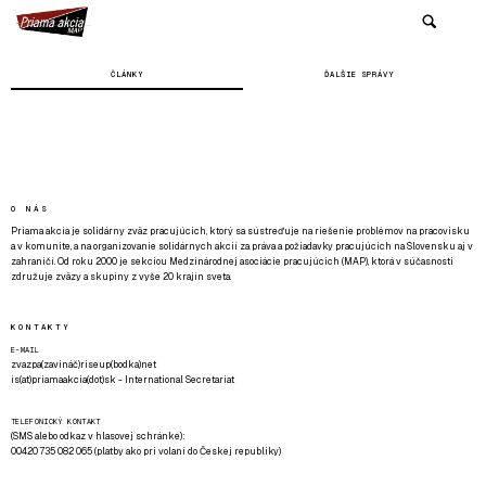
ČLÁNKY
ĎALŠIE SPRÁVY
O NÁS
Priama akcia je solidárny zväz pracujúcich, ktorý sa sústreďuje na riešenie problémov na pracovisku
a v komunite, a na organizovanie solidárnych akcií za práva a požiadavky pracujúcich na Slovensku aj v
zahraničí. Od roku 2000 je sekciou Medzinárodnej asociácie pracujúcich (MAP), ktorá v súčasnosti
združuje zväzy a skupiny z vyše 20 krajín sveta.
KONTAKTY
E-MAIL
zvazpa(zavináč)riseup(bodka)net
is(at)priamaakcia(dot)sk - International Secretariat
TELEFONICKÝ KONTAKT
(SMS alebo odkaz v hlasovej schránke):
00420 735 082 065 (platby ako pri volaní do Českej republiky)