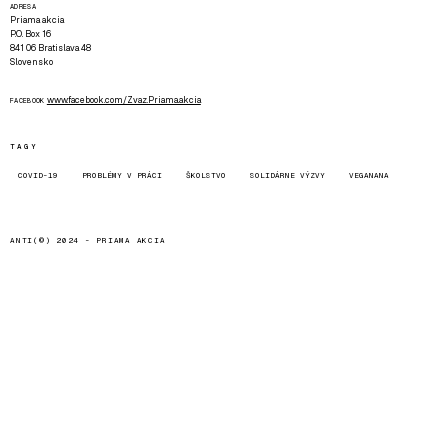
ADRESA
Priama akcia
P.O. Box 16
841 06 Bratislava 48
Slovensko
www.facebook.com/Zvaz.Priama.akcia
FACEBOOK
TAGY
COVID-19
PROBLÉMY V PRÁCI
ŠKOLSTVO
SOLIDÁRNE VÝZVY
VEGANANA
ANTI(©) 2024 -
PRIAMA AKCIA