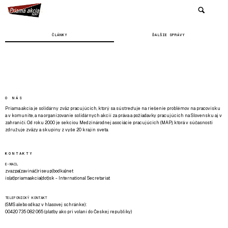
ČLÁNKY
ĎALŠIE SPRÁVY
O NÁS
Priama akcia je solidárny zväz pracujúcich, ktorý sa sústreďuje na riešenie problémov na pracovisku
a v komunite, a na organizovanie solidárnych akcií za práva a požiadavky pracujúcich na Slovensku aj v
zahraničí. Od roku 2000 je sekciou Medzinárodnej asociácie pracujúcich (MAP), ktorá v súčasnosti
združuje zväzy a skupiny z vyše 20 krajín sveta.
KONTAKTY
E-MAIL
zvazpa(zavináč)riseup(bodka)net
is(at)priamaakcia(dot)sk - International Secretariat
TELEFONICKÝ KONTAKT
(SMS alebo odkaz v hlasovej schránke):
00420 735 082 065 (platby ako pri volaní do Českej republiky)