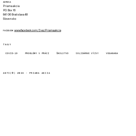
ADRESA
Priama akcia
P.O. Box 16
841 06 Bratislava 48
Slovensko
www.facebook.com/Zvaz.Priama.akcia
FACEBOOK
TAGY
COVID-19
PROBLÉMY V PRÁCI
ŠKOLSTVO
SOLIDÁRNE VÝZVY
VEGANANA
ANTI(©) 2024 -
PRIAMA AKCIA