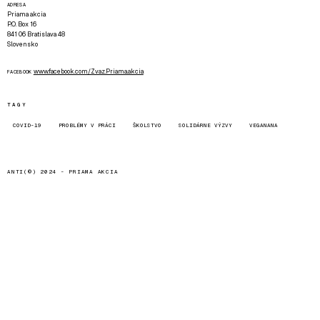
ADRESA
Priama akcia
P.O. Box 16
841 06 Bratislava 48
Slovensko
www.facebook.com/Zvaz.Priama.akcia
FACEBOOK
TAGY
COVID-19
PROBLÉMY V PRÁCI
ŠKOLSTVO
SOLIDÁRNE VÝZVY
VEGANANA
ANTI(©) 2024 -
PRIAMA AKCIA