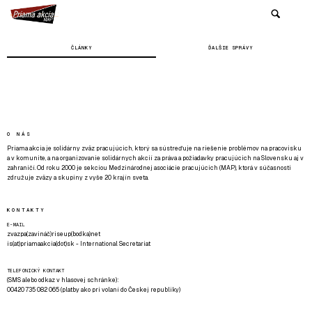
ČLÁNKY
ĎALŠIE SPRÁVY
O NÁS
Priama akcia je solidárny zväz pracujúcich, ktorý sa sústreďuje na riešenie problémov na pracovisku
a v komunite, a na organizovanie solidárnych akcií za práva a požiadavky pracujúcich na Slovensku aj v
zahraničí. Od roku 2000 je sekciou Medzinárodnej asociácie pracujúcich (MAP), ktorá v súčasnosti
združuje zväzy a skupiny z vyše 20 krajín sveta.
KONTAKTY
E-MAIL
zvazpa(zavináč)riseup(bodka)net
is(at)priamaakcia(dot)sk - International Secretariat
TELEFONICKÝ KONTAKT
(SMS alebo odkaz v hlasovej schránke):
00420 735 082 065 (platby ako pri volaní do Českej republiky)