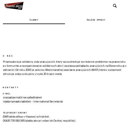
ČLÁNKY
ĎALŠIE SPRÁVY
O NÁS
Priama akcia je solidárny zväz pracujúcich, ktorý sa sústreďuje na riešenie problémov na pracovisku
a v komunite, a na organizovanie solidárnych akcií za práva a požiadavky pracujúcich na Slovensku aj v
zahraničí. Od roku 2000 je sekciou Medzinárodnej asociácie pracujúcich (MAP), ktorá v súčasnosti
združuje zväzy a skupiny z vyše 20 krajín sveta.
KONTAKTY
E-MAIL
zvazpa(zavináč)riseup(bodka)net
is(at)priamaakcia(dot)sk - International Secretariat
TELEFONICKÝ KONTAKT
(SMS alebo odkaz v hlasovej schránke):
00420 735 082 065 (platby ako pri volaní do Českej republiky)