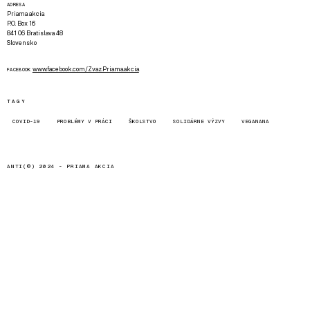
ADRESA
Priama akcia
P.O. Box 16
841 06 Bratislava 48
Slovensko
www.facebook.com/Zvaz.Priama.akcia
FACEBOOK
TAGY
COVID-19
PROBLÉMY V PRÁCI
ŠKOLSTVO
SOLIDÁRNE VÝZVY
VEGANANA
ANTI(©) 2024 -
PRIAMA AKCIA