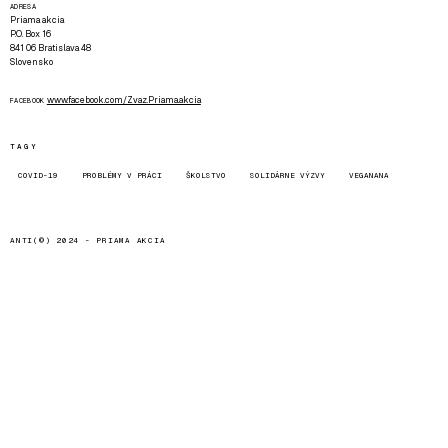
ADRESA
Priama akcia
P.O. Box 16
841 06 Bratislava 48
Slovensko
www.facebook.com/Zvaz.Priama.akcia
FACEBOOK
TAGY
COVID-19
PROBLÉMY V PRÁCI
ŠKOLSTVO
SOLIDÁRNE VÝZVY
VEGANANA
ANTI(©) 2024 -
PRIAMA AKCIA