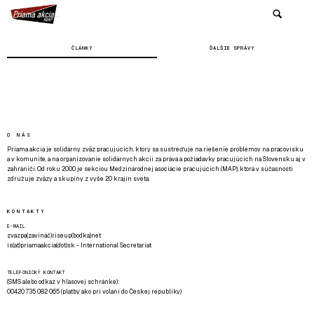
ČLÁNKY
ĎALŠIE SPRÁVY
O NÁS
Priama akcia je solidárny zväz pracujúcich, ktorý sa sústreďuje na riešenie problémov na pracovisku
a v komunite, a na organizovanie solidárnych akcií za práva a požiadavky pracujúcich na Slovensku aj v
zahraničí. Od roku 2000 je sekciou Medzinárodnej asociácie pracujúcich (MAP), ktorá v súčasnosti
združuje zväzy a skupiny z vyše 20 krajín sveta.
KONTAKTY
E-MAIL
zvazpa(zavináč)riseup(bodka)net
is(at)priamaakcia(dot)sk - International Secretariat
TELEFONICKÝ KONTAKT
(SMS alebo odkaz v hlasovej schránke):
00420 735 082 065 (platby ako pri volaní do Českej republiky)