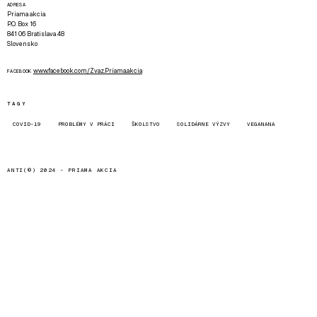
ADRESA
Priama akcia
P.O. Box 16
841 06 Bratislava 48
Slovensko
www.facebook.com/Zvaz.Priama.akcia
FACEBOOK
TAGY
COVID-19
PROBLÉMY V PRÁCI
ŠKOLSTVO
SOLIDÁRNE VÝZVY
VEGANANA
ANTI(©) 2024 -
PRIAMA AKCIA