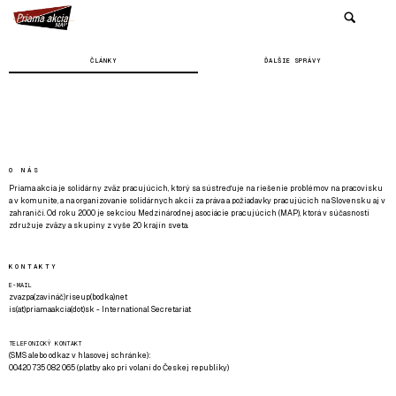
ČLÁNKY
ĎALŠIE SPRÁVY
O NÁS
Priama akcia je solidárny zväz pracujúcich, ktorý sa sústreďuje na riešenie problémov na pracovisku
a v komunite, a na organizovanie solidárnych akcií za práva a požiadavky pracujúcich na Slovensku aj v
zahraničí. Od roku 2000 je sekciou Medzinárodnej asociácie pracujúcich (MAP), ktorá v súčasnosti
združuje zväzy a skupiny z vyše 20 krajín sveta.
KONTAKTY
E-MAIL
zvazpa(zavináč)riseup(bodka)net
is(at)priamaakcia(dot)sk - International Secretariat
TELEFONICKÝ KONTAKT
(SMS alebo odkaz v hlasovej schránke):
00420 735 082 065 (platby ako pri volaní do Českej republiky)