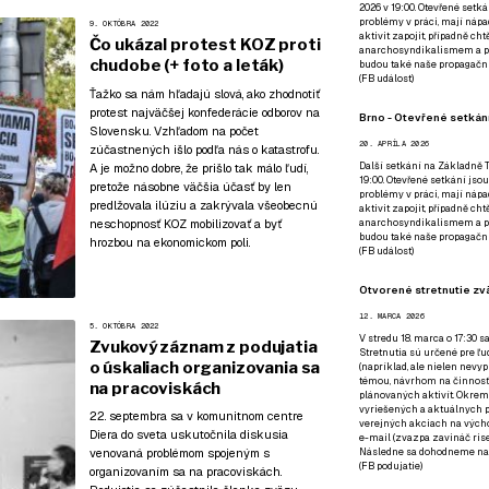
2026 v 19:00. Otevřené setká
problémy v práci, mají nápad
9. OKTÓBRA 2022
aktivit zapojit, případně ch
Čo ukázal protest KOZ proti
anarchosyndikalismem a poz
chudobe (+ foto a leták)
budou také naše propagační
(
FB událost
)
Ťažko sa nám hľadajú slová, ako zhodnotiť
protest najväčšej konfederácie odborov na
Brno - Otevřené setkání
Slovensku. Vzhľadom na počet
20. APRÍLA 2026
zúčastnených išlo podľa nás o katastrofu.
Další setkání na Základně Tř
A je možno dobre, že prišlo tak málo ľudí,
19:00. Otevřené setkání jsou
pretože násobne väčšia účasť by len
problémy v práci, mají nápad
predlžovala ilúziu a zakrývala všeobecnú
aktivit zapojit, případně ch
neschopnosť KOZ mobilizovať a byť
anarchosyndikalismem a poz
budou také naše propagační
hrozbou na ekonomickom poli.
(
FB událost
)
Otvorené stretnutie zvä
12. MARCA 2026
5. OKTÓBRA 2022
V stredu 18. marca o 17:30 s
Zvukový záznam z podujatia
Stretnutia sú určené pre ľud
o úskaliach organizovania sa
(napríklad, ale nielen nevy
témou, návrhom na činnosť 
na pracoviskách
plánovaných aktivít. Okrem
vyriešených a aktuálnych p
22. septembra sa v komunitnom centre
verejných akciach na výcho
Diera do sveta uskutočnila diskusia
e-mail (zvazpa zavináč rise
Následne sa dohodneme na p
venovaná problémom spojeným s
(
FB podujatie
)
organizovaním sa na pracoviskách.