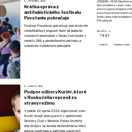
23.9.2025 v 19:00. Otevřené 
5. SEPTEMBRA 2022
řešit problémy v práci, mají
Krátka správa z
aktivit zapojit, případně ch
antifašistického festivalu
anarchosyndikalismem a poz
budou také naše propagační
Povstanie pokračuje
(
FB událost
)
Festival Povstanie pokračuje mal tento rok
niekoľkodňový program
. Nám sa podarilo
ĎALŠIE >>
TAGY
zúčastniť prednášok v Novej Cvernovke v
nedeľu 28.8. a pondelkového pochodu a
covid-19
Problémy v práci
umelecko-hudobného podujatia.
8. AUGUSTA 2022
Podpor odbory Kuriér, ktoré
v Rusku čelia represii zo
strany režimu
V piatok 22. apríla 2022 organizoval zväz
Kuriér štrajk pracujúcich v spoločnosti
Delivery Club v Moskve. Počas štvrtého
dňa štrajku sa konala demonštrácia, ktorú
polícia rozohnala a zadržala viacerých