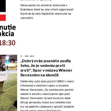
Obnovujeme tzv. otvorené stretnutia v
Bratislave, ktoré by sme chceli organizovať
štyrikrát do roka. Najbližšie stretnutie sa
uskutoční
27. JÚNA 2022
„Dobrý zväz poznáte podľa
toho, že je vedeniu proti
srsti“. Spor v múzeu Wiener
Secession sa skončil.
Viedenský zväz pracujúcich (WAS) v marci
informoval o ukončení sporu s múzeom
Wiener Secession. „So zmiešanými pocitmi
radosti a smútku ukončujeme spor proti
Wiener Secession. Aj keď múzeum stále
dlhuje personálu tisíce eur, niekoľko tisíc
eur sa podarilo vybojovať a spustiť zásadné
štrukturálne zmeny.“ Požiadavky