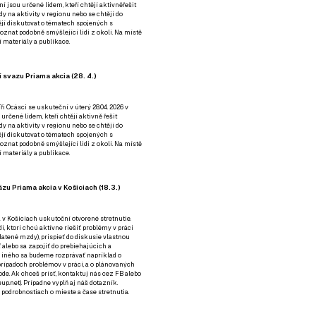
ní jsou určené lidem, kteří chtějí aktivněřešit
y na aktivity v regionu nebo se chtějí do
tějí diskutovat o tématech spojených s
nat podobně smýšlející lidi z okolí. Na místě
 materiály a publikace.
 svazu Priama akcia (28. 4.)
i Ocásci se uskuteční v úterý 28.04. 2026 v
 určené lidem, kteří chtějí aktivně řešit
y na aktivity v regionu nebo se chtějí do
tějí diskutovat o tématech spojených s
nat podobně smýšlející lidi z okolí. Na místě
 materiály a publikace.
zu Priama akcia v Košiciach (18.3.)
a v Košiciach uskutoční otvorené stretnutie.
í, ktorí chcú aktívne riešiť problémy v práci
platené mzdy), prispieť do diskusie vlastnou
alebo sa zapojiť do prebiehajúcich a
 iného sa budeme rozprávať napríklad o
rípadoch problémov v práci, a o plánovaných
de. Ak chceš prísť, kontaktuj nás cez
FB
alebo
up.net). Prípadne
vyplň aj náš dotazník
.
odrobnostiach o mieste a čase stretnutia.