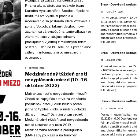
Podujatia sa zúčastnila členka zväzu
Brno - Otevřené setkání
Priama akcia, zástupca redakcie blogu
Karmína, výskumníčka Stredoeurópskeho
27. FEBRUÁRA 2026
inštitútu pre výskum práce a o
Druhý letošní setkání na Zá
moderovanie sa postarala Klára Votavová z
12.03. 2026 v 19:00. Otevřen
řešit problémy v práci, mají
portálu Voxpot.cz. Takmer dvojhodinový
aktivit zapojit, případně ch
záznam sa dá vypočuť
na tomto odkaze
(zo
anarchosyndikalismem a poz
záznamu sme v záujme ochrany
budou také naše propagační
pracujúcich v jednej z miestnych firiem
(
FB událost
)
odstránili zhruba 80 sekúnd s potenciálne
citlivými informáciami od miestnych
Brno - Otevřené setkání
odborárov).
21. JANUÁRA 2026
První letošní setkání na Zák
3. OKTÓBRA 2022
v 19:00. Otevřené setkání js
Medzinárodný týždeň proti
problémy v práci, mají nápad
aktivit zapojit, případně ch
nevyplácaniu miezd (10.-16.
anarchosyndikalismem a poz
október 2022)
budou také naše propagační
(
FB událost
)
Máš skúsenosť s nevyplácaním miezd?
Chceš sa zapojiť do aktivít za zlepšenie
Brno - Otevřené setkání
podmienok pracujúcich nielen počas
jedného týždňa v roku a nielen v otázke
26. NOVEMBRA 2025
dlžných miezd? Daj nám o tom vedieť.
Poslední letošní setkání na
12. 2025 v 19:00. Otevřené s
Medzinárodný týždeň proti nevyplácaniu
řešit problémy v práci, mají
miezd ustanovila v roku 2019
aktivit zapojit, případně ch
Medzinárodná asociácia pracujúcich
anarchosyndikalismem a poz
budou také naše propagační
(MAP), aby poukázala na fenomén