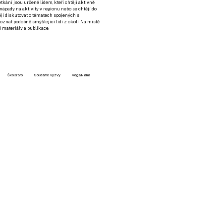
setkání jsou určené lidem, kteří chtějí aktivně
 nápady na aktivity v regionu nebo se chtějí do
tějí diskutovat o tématech spojených s
nat podobně smýšlející lidi z okolí. Na místě
 materiály a publikace.
Školstvo
Solidárne výzvy
VegaNana