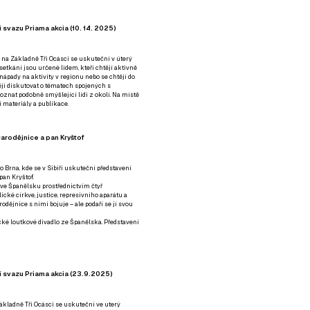
 svazu Priama akcia (10. 14. 2025)
 na Základně Tři Ocásci se uskuteční v úterý
é setkání jsou určené lidem, kteří chtějí aktivně
 nápady na aktivity v regionu nebo se chtějí do
tějí diskutovat o tématech spojených s
nat podobně smýšlející lidi z okolí. Na místě
 materiály a publikace.
arodějnice a pan Kryštof
o Brna, kde se v Sibiři uskuteční představení
pan Kryštof.
 ve Španělsku prostřednictvím čtyř
ické církve, justice, represivního aparátu a
odějnice s nimi bojuje – ale podaří se jí svou
tické loutkové divadlo ze Španělska. Představení
í svazu Priama akcia (23.9.2025)
ákladně Tři Ocásci se uskuteční ve uterý