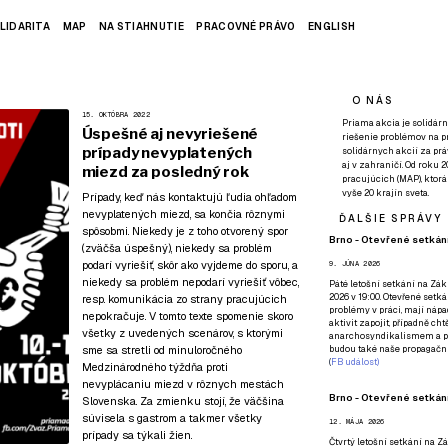
LIDARITA
MAP
NA STIAHNUTIE
PRACOVNÉ PRÁVO
ENGLISH
O NÁS
15. OKTÓBRA 2022
Priama akcia je solidárn
Úspešné aj nevyriešené
riešenie problémov na p
prípady nevyplatených
solidárnych akcií za pr
aj v zahraničí. Od roku 
miezd za posledný rok
pracujúcich (MAP), ktor
vyše 20 krajín sveta.
Prípady, keď nás kontaktujú ľudia ohľadom
nevyplatených miezd, sa končia rôznymi
ĎALŠIE SPRÁVY
spôsobmi. Niekedy je z toho otvorený spor
Brno - Otevřené setkání
(zväčša úspešný), niekedy sa problém
podarí vyriešiť, skôr ako vyjdeme do sporu, a
9. JÚNA 2026
niekedy sa problém nepodarí vyriešiť vôbec,
Páté
letošní setkání na Zákl
2026 v 19:00. Otevřené setká
resp. komunikácia zo strany pracujúcich
problémy v práci, mají nápad
nepokračuje. V tomto texte spomenie skoro
aktivit zapojit, případně ch
všetky z uvedených scenárov, s ktorými
anarchosyndikalismem a poz
sme sa stretli od minuloročného
budou také naše propagační
(
FB událost
)
Medzinárodného týždňa proti
nevyplácaniu miezd v rôznych mestách
Brno - Otevřené setkání
Slovenska. Za zmienku stojí, že väčšina
súvisela s gastrom a takmer všetky
12. MÁJA 2026
prípady sa týkali žien.
Čtvrtý
letošní setkání na Zák