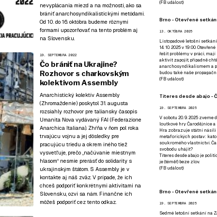
(
FB událost
)
nevyplácania miezd a na možnosti, ako sa
brániť anarchosyndikalistickými metódami.
Brno - Otevřené setkání
Od 10. do 16. októbra budeme rôznymi
formami upozorňovať na tento problém aj
13. OKTÓBRA 2025
na Slovensku.
Listopadové letošní setkání
14. 10. 2025 v 19:00. Otevřen
řešit problémy v práci, mají
19. SEPTEMBRA 2022
aktivit zapojit, případně ch
Čo brániť na Ukrajine?
anarchosyndikalismem a poz
Rozhovor s charkovským
budou také naše propagační
(
FB událost
)
kolektívom Assembly
Anarchistický kolektív Assembly
Títeres desde abajo - Č
(Zhromaždenie) poskytol 31. augusta
19. SEPTEMBRA 2025
rozsiahly rozhovor pre taliansky časopis
V sobotu 20. 9. 2025 zveme d
Umanita Nova
vydávaný FAI (Federazione
loutkové hry Čarodějnice a 
Anarchica Italiana). Zhŕňa v ňom pol roka
Hra zobrazuje státní násilí
trvajúcu vojnu a jej dôsledky pre
metaforických postav: katol
soukromého vlastnictví. Čar
pracujúcu triedu a okrem iného tiež
svobodu uhájit?
vysvetľuje, prečo „načúvanie miestnym
Títeres desde abajo je poli
hlasom“ nesmie prerásť do solidarity s
je (téměř) beze zlov.
(
FB událost
)
ukrajinským štátom. S Assembly je v
kontakte aj náš zväz. V prípade, že ich
chceš podporiť konkrétnymi aktivitami na
Brno - Otevřené setkán
Slovensku, ozvi sa nám. Finančne ich
môžeš podporiť
cez tento odkaz
.
19. SEPTEMBRA 2025
Sedmé letošní setkání na Z