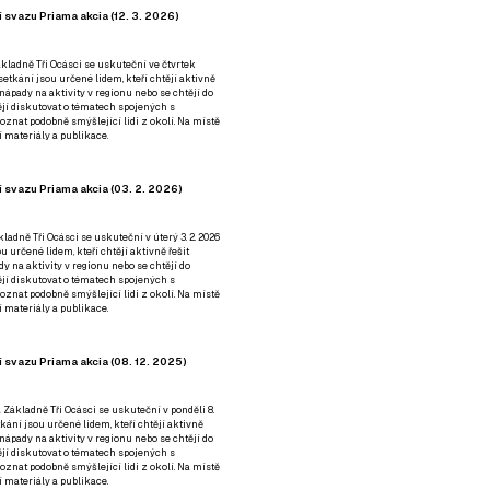
 svazu Priama akcia (12. 3. 2026)
kladně Tři Ocásci se uskuteční ve čtvrtek
é setkání jsou určené lidem, kteří chtějí aktivně
 nápady na aktivity v regionu nebo se chtějí do
tějí diskutovat o tématech spojených s
nat podobně smýšlející lidi z okolí. Na místě
 materiály a publikace.
 svazu Priama akcia (03. 2. 2026)
ladně Tři Ocásci se uskuteční v úterý 3. 2. 2026
ou určené lidem, kteří chtějí aktivně řešit
y na aktivity v regionu nebo se chtějí do
tějí diskutovat o tématech spojených s
nat podobně smýšlející lidi z okolí. Na místě
 materiály a publikace.
 svazu Priama akcia (08. 12. 2025)
 Základně Tři Ocásci se uskuteční v ponděli 8.
etkání jsou určené lidem, kteří chtějí aktivně
 nápady na aktivity v regionu nebo se chtějí do
tějí diskutovat o tématech spojených s
nat podobně smýšlející lidi z okolí. Na místě
 materiály a publikace.