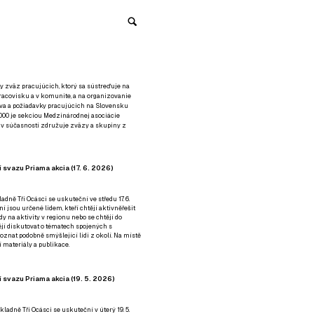
y zväz pracujúcich, ktorý sa sústreďuje na
racovisku a v komunite, a na organizovanie
áva a požiadavky pracujúcich na Slovensku
2000 je sekciou Medzinárodnej asociácie
á v súčasnosti združuje zväzy a skupiny z
 svazu Priama akcia (17. 6. 2026)
adně Tři Ocásci se uskuteční ve středu 17. 6.
ní jsou určené lidem, kteří chtějí aktivněřešit
y na aktivity v regionu nebo se chtějí do
tějí diskutovat o tématech spojených s
nat podobně smýšlející lidi z okolí. Na místě
 materiály a publikace.
 svazu Priama akcia (19. 5. 2026)
ladně Tři Ocásci se uskuteční v úterý 19. 5.