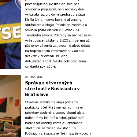
protestujúcich. Neskôr ich síce bez
obvinenia prepustila, no v rovnaký deň
vykonala raziu v dome predsedu zväzu
Kirilla Ukrajinceva, ktorý je aj známy
antifašista a bloger. Polícia ho zadržala a
obvinila podľa článku 212 odseku 1
Trestného zákona. Odvtedy sa nachádza vo
vyšetrovacej väzbe (v SIZO) a hrozí mu až
päť rokov väzenia za „zvolanie alebo účasť
na nepovolenom zhromaždení viac ako
dvakrát v priebehu 180 dní“.
Aktualizácia 5.10.:
Väzba bola predlžená,
solidarita pokračuje.
19. JÚLA 2022
Správa z otvorených
stretnutí v Košiciach a v
Bratislave
Otvorené stretnutia majú primárne
praktický účel. Riešime na nich nielen
problémy spojené s pracoviskami, ale aj
ďalšie témy. Ide tiež o dobrú príležitosť
nadviazať osobný kontakt. Tohtoročné
stretnutia sa zatiaľ uskutočnili v
Košiciach a Bratislave. Teší nás, že v oboch