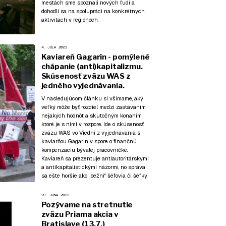
mestách sme spoznali nových ľudí a
dohodli sa na spolupráci na konkrétnych
aktivitách v regiónoch.
4. JÚLA 2022
Kaviareň Gagarin - pomýlené
chápanie (anti)kapitalizmu.
Skúsenosť zväzu WAS z
jedného vyjednávania.
V nasledujúcom článku si všímame, aký
veľký môže byť rozdiel medzi zastávaním
nejakých hodnôt a skutočným konaním,
ktoré je s nimi v rozpore. Ide o skúsenosť
zväzu WAS vo Viedni z vyjednávania s
kaviarňou Gagarin v spore o finančnú
kompenzáciu bývalej pracovníčke.
Kaviareň sa prezentuje antiautoritárskymi
a antikapitalistickými názormi, no správa
sa ešte horšie ako „bežní“ šéfovia či šéfky.
29. JÚNA 2022
Pozývame na stretnutie
zväzu Priama akcia v
Bratislave (13.7.)