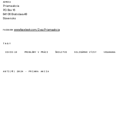
ADRESA
Priama akcia
P.O. Box 16
841 06 Bratislava 48
Slovensko
www.facebook.com/Zvaz.Priama.akcia
FACEBOOK
TAGY
COVID-19
PROBLÉMY V PRÁCI
ŠKOLSTVO
SOLIDÁRNE VÝZVY
VEGANANA
ANTI(©) 2024 -
PRIAMA AKCIA