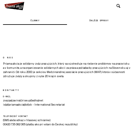
ČLÁNKY
ĎALŠIE SPRÁVY
O NÁS
Priama akcia je solidárny zväz pracujúcich, ktorý sa sústreďuje na riešenie problémov na pracovisku
a v komunite, a na organizovanie solidárnych akcií za práva a požiadavky pracujúcich na Slovensku aj v
zahraničí. Od roku 2000 je sekciou Medzinárodnej asociácie pracujúcich (MAP), ktorá v súčasnosti
združuje zväzy a skupiny z vyše 20 krajín sveta.
KONTAKTY
E-MAIL
zvazpa(zavináč)riseup(bodka)net
is(at)priamaakcia(dot)sk - International Secretariat
TELEFONICKÝ KONTAKT
(SMS alebo odkaz v hlasovej schránke):
00420 735 082 065 (platby ako pri volaní do Českej republiky)