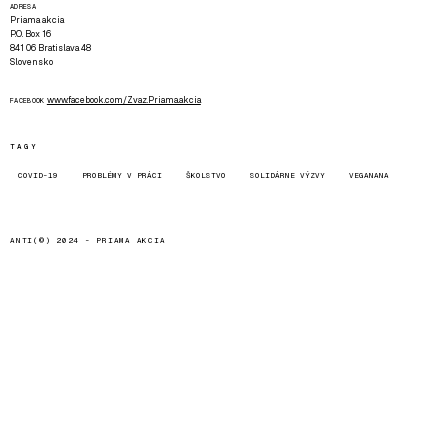
ADRESA
Priama akcia
P.O. Box 16
841 06 Bratislava 48
Slovensko
www.facebook.com/Zvaz.Priama.akcia
FACEBOOK
TAGY
COVID-19
PROBLÉMY V PRÁCI
ŠKOLSTVO
SOLIDÁRNE VÝZVY
VEGANANA
ANTI(©) 2024 -
PRIAMA AKCIA