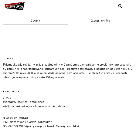
ČLÁNKY
ĎALŠIE SPRÁVY
O NÁS
Priama akcia je solidárny zväz pracujúcich, ktorý sa sústreďuje na riešenie problémov na pracovisku
a v komunite, a na organizovanie solidárnych akcií za práva a požiadavky pracujúcich na Slovensku aj v
zahraničí. Od roku 2000 je sekciou Medzinárodnej asociácie pracujúcich (MAP), ktorá v súčasnosti
združuje zväzy a skupiny z vyše 20 krajín sveta.
KONTAKTY
E-MAIL
zvazpa(zavináč)riseup(bodka)net
is(at)priamaakcia(dot)sk - International Secretariat
TELEFONICKÝ KONTAKT
(SMS alebo odkaz v hlasovej schránke):
00420 735 082 065 (platby ako pri volaní do Českej republiky)