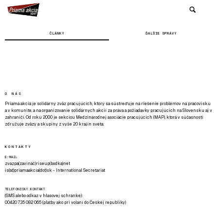
ČLÁNKY
ĎALŠIE SPRÁVY
O NÁS
Priama akcia je solidárny zväz pracujúcich, ktorý sa sústreďuje na riešenie problémov na pracovisku
a v komunite, a na organizovanie solidárnych akcií za práva a požiadavky pracujúcich na Slovensku aj v
zahraničí. Od roku 2000 je sekciou Medzinárodnej asociácie pracujúcich (MAP), ktorá v súčasnosti
združuje zväzy a skupiny z vyše 20 krajín sveta.
KONTAKTY
E-MAIL
zvazpa(zavináč)riseup(bodka)net
is(at)priamaakcia(dot)sk - International Secretariat
TELEFONICKÝ KONTAKT
(SMS alebo odkaz v hlasovej schránke):
00420 735 082 065 (platby ako pri volaní do Českej republiky)