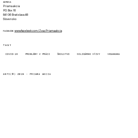
ADRESA
Priama akcia
P.O. Box 16
841 06 Bratislava 48
Slovensko
www.facebook.com/Zvaz.Priama.akcia
FACEBOOK
TAGY
COVID-19
PROBLÉMY V PRÁCI
ŠKOLSTVO
SOLIDÁRNE VÝZVY
VEGANANA
ANTI(©) 2024 -
PRIAMA AKCIA