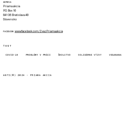
ADRESA
Priama akcia
P.O. Box 16
841 06 Bratislava 48
Slovensko
www.facebook.com/Zvaz.Priama.akcia
FACEBOOK
TAGY
COVID-19
PROBLÉMY V PRÁCI
ŠKOLSTVO
SOLIDÁRNE VÝZVY
VEGANANA
ANTI(©) 2024 -
PRIAMA AKCIA