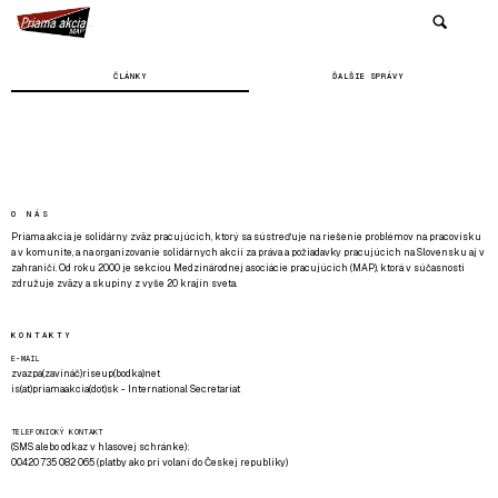
ČLÁNKY
ĎALŠIE SPRÁVY
O NÁS
Priama akcia je solidárny zväz pracujúcich, ktorý sa sústreďuje na riešenie problémov na pracovisku
a v komunite, a na organizovanie solidárnych akcií za práva a požiadavky pracujúcich na Slovensku aj v
zahraničí. Od roku 2000 je sekciou Medzinárodnej asociácie pracujúcich (MAP), ktorá v súčasnosti
združuje zväzy a skupiny z vyše 20 krajín sveta.
KONTAKTY
E-MAIL
zvazpa(zavináč)riseup(bodka)net
is(at)priamaakcia(dot)sk - International Secretariat
TELEFONICKÝ KONTAKT
(SMS alebo odkaz v hlasovej schránke):
00420 735 082 065 (platby ako pri volaní do Českej republiky)