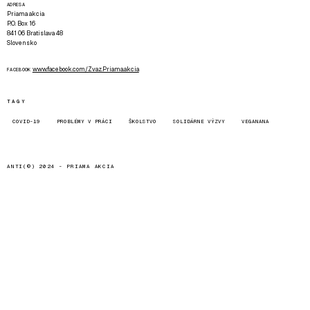
ADRESA
Priama akcia
P.O. Box 16
841 06 Bratislava 48
Slovensko
www.facebook.com/Zvaz.Priama.akcia
FACEBOOK
TAGY
COVID-19
PROBLÉMY V PRÁCI
ŠKOLSTVO
SOLIDÁRNE VÝZVY
VEGANANA
ANTI(©) 2024 -
PRIAMA AKCIA