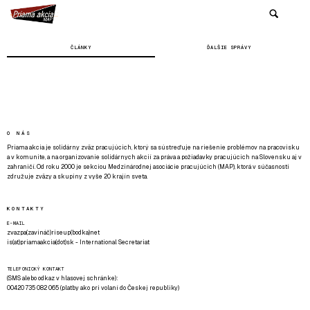
ČLÁNKY
ĎALŠIE SPRÁVY
O NÁS
Priama akcia je solidárny zväz pracujúcich, ktorý sa sústreďuje na riešenie problémov na pracovisku
a v komunite, a na organizovanie solidárnych akcií za práva a požiadavky pracujúcich na Slovensku aj v
zahraničí. Od roku 2000 je sekciou Medzinárodnej asociácie pracujúcich (MAP), ktorá v súčasnosti
združuje zväzy a skupiny z vyše 20 krajín sveta.
KONTAKTY
E-MAIL
zvazpa(zavináč)riseup(bodka)net
is(at)priamaakcia(dot)sk - International Secretariat
TELEFONICKÝ KONTAKT
(SMS alebo odkaz v hlasovej schránke):
00420 735 082 065 (platby ako pri volaní do Českej republiky)