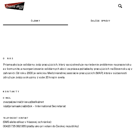
ČLÁNKY
ĎALŠIE SPRÁVY
O NÁS
Priama akcia je solidárny zväz pracujúcich, ktorý sa sústreďuje na riešenie problémov na pracovisku
a v komunite, a na organizovanie solidárnych akcií za práva a požiadavky pracujúcich na Slovensku aj v
zahraničí. Od roku 2000 je sekciou Medzinárodnej asociácie pracujúcich (MAP), ktorá v súčasnosti
združuje zväzy a skupiny z vyše 20 krajín sveta.
KONTAKTY
E-MAIL
zvazpa(zavináč)riseup(bodka)net
is(at)priamaakcia(dot)sk - International Secretariat
TELEFONICKÝ KONTAKT
(SMS alebo odkaz v hlasovej schránke):
00420 735 082 065 (platby ako pri volaní do Českej republiky)