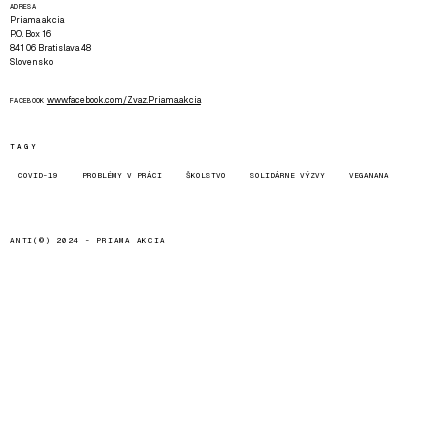
ADRESA
Priama akcia
P.O. Box 16
841 06 Bratislava 48
Slovensko
www.facebook.com/Zvaz.Priama.akcia
FACEBOOK
TAGY
COVID-19
PROBLÉMY V PRÁCI
ŠKOLSTVO
SOLIDÁRNE VÝZVY
VEGANANA
ANTI(©) 2024 -
PRIAMA AKCIA