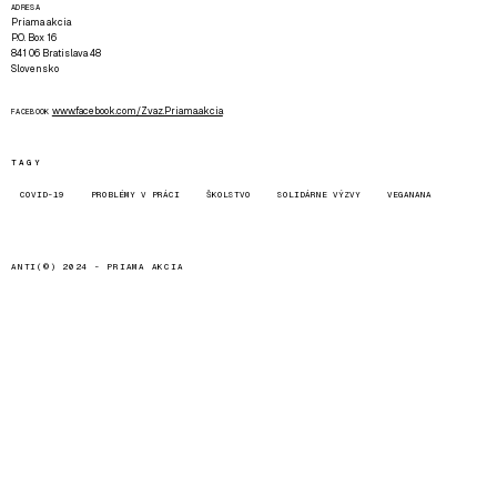
ADRESA
Priama akcia
P.O. Box 16
841 06 Bratislava 48
Slovensko
www.facebook.com/Zvaz.Priama.akcia
FACEBOOK
TAGY
COVID-19
PROBLÉMY V PRÁCI
ŠKOLSTVO
SOLIDÁRNE VÝZVY
VEGANANA
ANTI(©) 2024 -
PRIAMA AKCIA