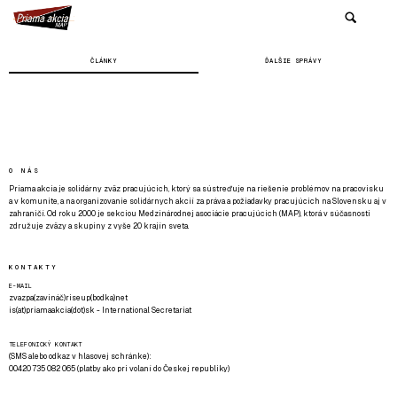
ČLÁNKY
ĎALŠIE SPRÁVY
O NÁS
Priama akcia je solidárny zväz pracujúcich, ktorý sa sústreďuje na riešenie problémov na pracovisku
a v komunite, a na organizovanie solidárnych akcií za práva a požiadavky pracujúcich na Slovensku aj v
zahraničí. Od roku 2000 je sekciou Medzinárodnej asociácie pracujúcich (MAP), ktorá v súčasnosti
združuje zväzy a skupiny z vyše 20 krajín sveta.
KONTAKTY
E-MAIL
zvazpa(zavináč)riseup(bodka)net
is(at)priamaakcia(dot)sk - International Secretariat
TELEFONICKÝ KONTAKT
(SMS alebo odkaz v hlasovej schránke):
00420 735 082 065 (platby ako pri volaní do Českej republiky)