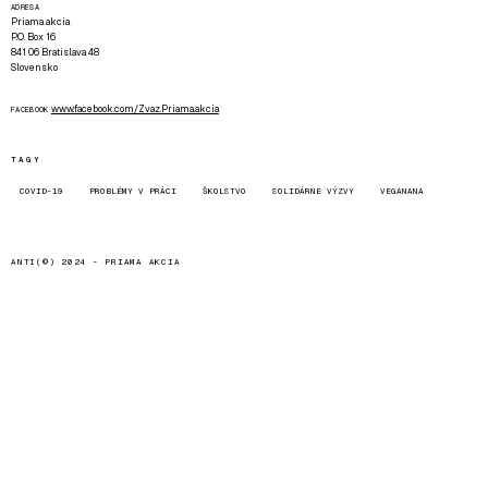
ADRESA
Priama akcia
P.O. Box 16
841 06 Bratislava 48
Slovensko
www.facebook.com/Zvaz.Priama.akcia
FACEBOOK
TAGY
COVID-19
PROBLÉMY V PRÁCI
ŠKOLSTVO
SOLIDÁRNE VÝZVY
VEGANANA
ANTI(©) 2024 -
PRIAMA AKCIA