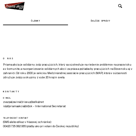
ČLÁNKY
ĎALŠIE SPRÁVY
O NÁS
Priama akcia je solidárny zväz pracujúcich, ktorý sa sústreďuje na riešenie problémov na pracovisku
a v komunite, a na organizovanie solidárnych akcií za práva a požiadavky pracujúcich na Slovensku aj v
zahraničí. Od roku 2000 je sekciou Medzinárodnej asociácie pracujúcich (MAP), ktorá v súčasnosti
združuje zväzy a skupiny z vyše 20 krajín sveta.
KONTAKTY
E-MAIL
zvazpa(zavináč)riseup(bodka)net
is(at)priamaakcia(dot)sk - International Secretariat
TELEFONICKÝ KONTAKT
(SMS alebo odkaz v hlasovej schránke):
00420 735 082 065 (platby ako pri volaní do Českej republiky)