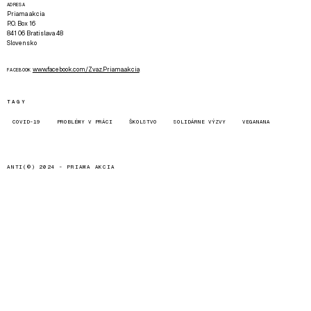
ADRESA
Priama akcia
P.O. Box 16
841 06 Bratislava 48
Slovensko
www.facebook.com/Zvaz.Priama.akcia
FACEBOOK
TAGY
COVID-19
PROBLÉMY V PRÁCI
ŠKOLSTVO
SOLIDÁRNE VÝZVY
VEGANANA
ANTI(©) 2024 -
PRIAMA AKCIA