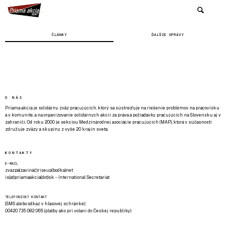
ČLÁNKY
ĎALŠIE SPRÁVY
O NÁS
Priama akcia je solidárny zväz pracujúcich, ktorý sa sústreďuje na riešenie problémov na pracovisku
a v komunite, a na organizovanie solidárnych akcií za práva a požiadavky pracujúcich na Slovensku aj v
zahraničí. Od roku 2000 je sekciou Medzinárodnej asociácie pracujúcich (MAP), ktorá v súčasnosti
združuje zväzy a skupiny z vyše 20 krajín sveta.
KONTAKTY
E-MAIL
zvazpa(zavináč)riseup(bodka)net
is(at)priamaakcia(dot)sk - International Secretariat
TELEFONICKÝ KONTAKT
(SMS alebo odkaz v hlasovej schránke):
00420 735 082 065 (platby ako pri volaní do Českej republiky)