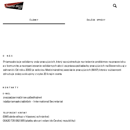
ČLÁNKY
ĎALŠIE SPRÁVY
O NÁS
Priama akcia je solidárny zväz pracujúcich, ktorý sa sústreďuje na riešenie problémov na pracovisku
a v komunite, a na organizovanie solidárnych akcií za práva a požiadavky pracujúcich na Slovensku aj v
zahraničí. Od roku 2000 je sekciou Medzinárodnej asociácie pracujúcich (MAP), ktorá v súčasnosti
združuje zväzy a skupiny z vyše 20 krajín sveta.
KONTAKTY
E-MAIL
zvazpa(zavináč)riseup(bodka)net
is(at)priamaakcia(dot)sk - International Secretariat
TELEFONICKÝ KONTAKT
(SMS alebo odkaz v hlasovej schránke):
00420 735 082 065 (platby ako pri volaní do Českej republiky)