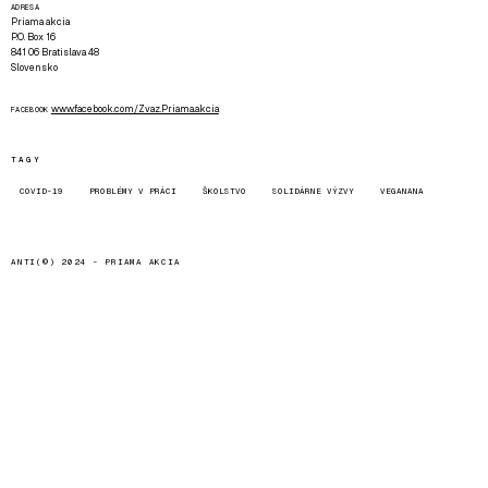
ADRESA
Priama akcia
P.O. Box 16
841 06 Bratislava 48
Slovensko
www.facebook.com/Zvaz.Priama.akcia
FACEBOOK
TAGY
COVID-19
PROBLÉMY V PRÁCI
ŠKOLSTVO
SOLIDÁRNE VÝZVY
VEGANANA
ANTI(©) 2024 -
PRIAMA AKCIA